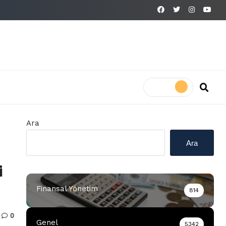
Ara
Ara
i
Finansal Yönetim
814
0
Genel
5342