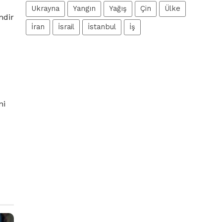
Ukrayna
Yangın
Yağış
Çin
Ülke
mdir
İran
İsrail
İstanbul
İş
ni