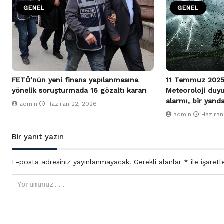
GENEL
GENEL
FETÖ’nün yeni finans yapılanmasına
11 Temmuz 2025
yönelik soruşturmada 16 gözaltı kararı
Meteoroloji duy
alarmı, bir yand
admin
Haziran 22, 2026
admin
Haziran
Bir yanıt yazın
E-posta adresiniz yayınlanmayacak.
Gerekli alanlar
*
ile işaretl