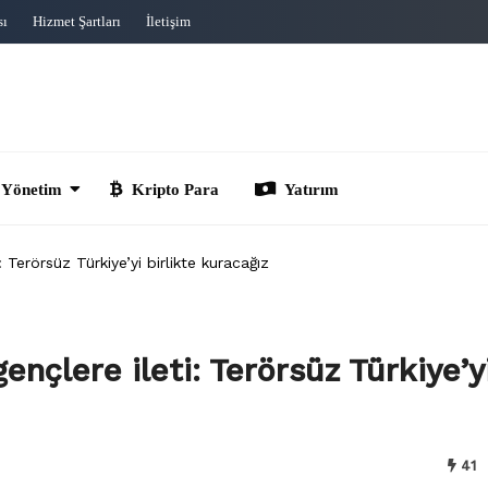
sı
Hizmet Şartları
İletişim
im
Kripto Para
Yatırım
Terörsüz Türkiye’yi birlikte kuracağız
çlere ileti: Terörsüz Türkiye’y
41