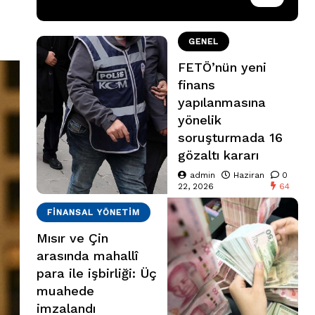
GENEL
FETÖ’nün yeni
finans
yapılanmasına
yönelik
soruşturmada 16
gözaltı kararı
admin
Haziran
0
22, 2026
64
FINANSAL YÖNETIM
Mısır ve Çin
arasında mahallî
para ile işbirliği: Üç
muahede
imzalandı