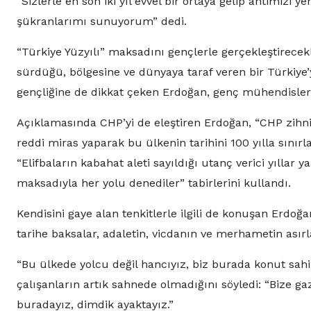
“Sizlerle en son iki yıl evvel bir ortaya gelip ahtimizi y
şükranlarımı sunuyorum” dedi.
“Türkiye Yüzyılı” maksadını gençlerle gerçekleştirecek
sürdüğü, bölgesine ve dünyaya taraf veren bir Türkiye
gençliğine de dikkat çeken Erdoğan, genç mühendisler
Açıklamasında CHP’yi de eleştiren Erdoğan, “CHP zihniy
reddi miras yaparak bu ülkenin tarihini 100 yılla sınırl
“Elifbaların kabahat aleti sayıldığı utanç verici yıll
maksadıyla her yolu denediler” tabirlerini kullandı.
Kendisini gaye alan tenkitlerle ilgili de konuşan Erdoğ
tarihe baksalar, adaletin, vicdanın ve merhametin asırl
“Bu ülkede yolcu değil hancıyız, biz burada konut sahi
çalışanların artık sahnede olmadığını söyledi: “Bize ga
buradayız, dimdik ayaktayız.”