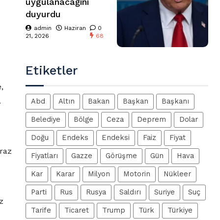
uygulanacağını
duyurdu
admin
Haziran
0
21, 2026
68
Etiketler
,
.
Abd
Altın
Bakan
Başkan
Başkanı
Belediye
Bölge
Ceza
Deprem
Dolar
Doğu
Endeks
Endeksi
Faiz
Fiyat
iraz
Fiyatları
Gazze
Görüşme
Gün
Hava
Kar
Karar
Milyon
Motorin
Nükleer
Parti
Rus
Rusya
Saldırı
Suriye
Suç
z
Tarife
Ticaret
Trump
Türk
Türkiye