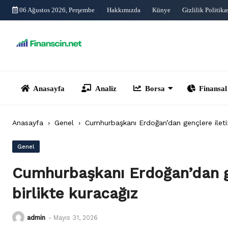
Skip
06 Ağustos 2026, Perşembe
Hakkımızda
Künye
Gizlilik Politika
to
content
Anasayfa
Analiz
Borsa
Finansal Yönet
Anasayfa
›
Genel
›
Cumhurbaşkanı Erdoğan’dan gençlere ileti: 
Genel
Cumhurbaşkanı Erdoğan’dan gen
birlikte kuracağız
admin
-
Mayıs 31, 2026