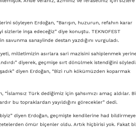
enilemiştik. Ahde vefanız, azminiz ve ferasetiniz için sizlere
lerini söyleyen Erdoğan, “Barışın, huzurun, refahın karar
’yi sizlerle inşa edeceğiz” diye konuştu. TEKNOFEST
in savunma sanayiinde destan yazdığını vurguladı.
eti, milletimizin asırlara sari mazisini sahiplenmek yerine
andırdı” diyerek, geçmişe sırt dönülmek istendiğini söyledi
ar yaşadık” diyen Erdoğan, “Bizi ruh kökümüzden koparmak
an, “İslamsız Türk dediğimiz için şahsımızı amaç aldılar. B
ardır bu topraklardan yayıldığını görecekler” dedi.
biyiz” diyen Erdoğan, geçmişte kendilerine had bildirmeye
zetelerden ömür biçenler oldu. Artık hiçbirisi yok. Fakat bi