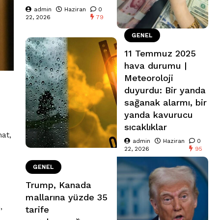
admin
Haziran
0
22, 2026
79
GENEL
11 Temmuz 2025
hava durumu |
Meteoroloji
duyurdu: Bir yanda
sağanak alarmı, bir
yanda kavurucu
sıcaklıklar
at,
admin
Haziran
0
22, 2026
95
GENEL
Trump, Kanada
mallarına yüzde 35
,
tarife