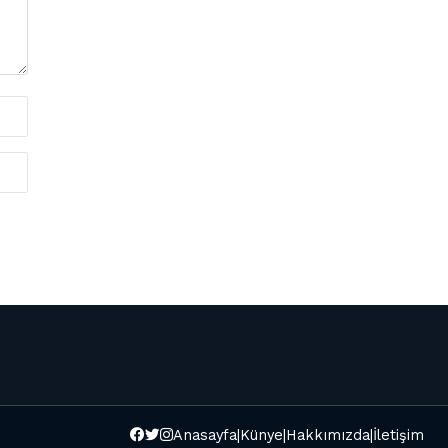
Anasayfa
|
Künye
|
Hakkımızda
|
İletişim