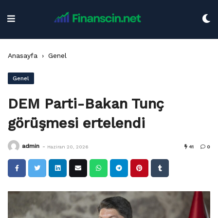
Skip
to
content
Anasayfa
›
Genel
Genel
DEM Parti-Bakan Tunç
görüşmesi ertelendi
-
admin
Haziran 20, 2026
41
0