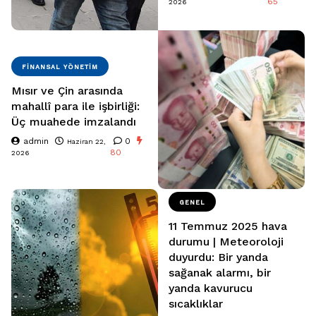
65
2026
FINANSAL YÖNETIM
Mısır ve Çin arasında
mahallî para ile işbirliği:
Üç muahede imzalandı
admin
0
Haziran 22,
80
2026
GENEL
11 Temmuz 2025 hava
durumu | Meteoroloji
duyurdu: Bir yanda
sağanak alarmı, bir
yanda kavurucu
sıcaklıklar