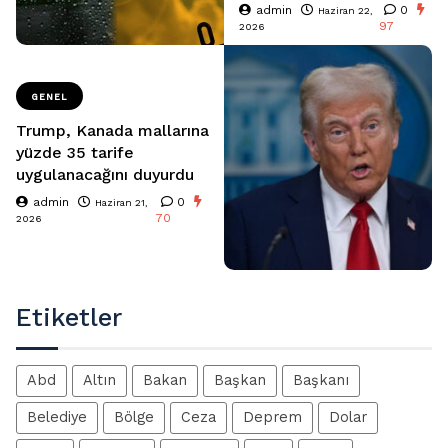
admin
0
Haziran 22,
97
2026
GENEL
Trump, Kanada mallarına
yüzde 35 tarife
uygulanacağını duyurdu
admin
0
Haziran 21,
70
2026
Etiketler
Abd
Altın
Bakan
Başkan
Başkanı
Belediye
Bölge
Ceza
Deprem
Dolar