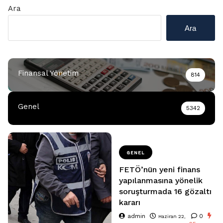
Ara
Ara
Finansal Yönetim
814
Genel
5342
GENEL
FETÖ’nün yeni finans
yapılanmasına yönelik
soruşturmada 16 gözaltı
kararı
admin
0
Haziran 22,