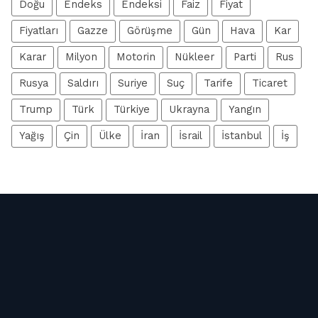
Doğu
Endeks
Endeksi
Faiz
Fiyat
Fiyatları
Gazze
Görüşme
Gün
Hava
Kar
Karar
Milyon
Motorin
Nükleer
Parti
Rus
Rusya
Saldırı
Suriye
Suç
Tarife
Ticaret
Trump
Türk
Türkiye
Ukrayna
Yangın
Yağış
Çin
Ülke
İran
İsrail
İstanbul
İş