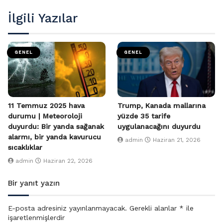
İlgili Yazılar
GENEL
GENEL
11 Temmuz 2025 hava
Trump, Kanada mallarına
durumu | Meteoroloji
yüzde 35 tarife
duyurdu: Bir yanda sağanak
uygulanacağını duyurdu
alarmı, bir yanda kavurucu
admin
Haziran 21, 2026
sıcaklıklar
admin
Haziran 22, 2026
Bir yanıt yazın
E-posta adresiniz yayınlanmayacak.
Gerekli alanlar
*
ile
işaretlenmişlerdir