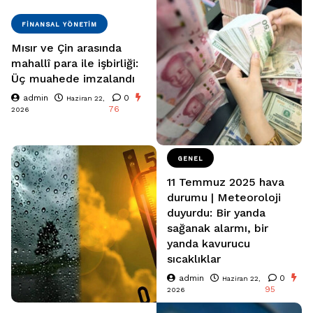
FINANSAL YÖNETIM
Mısır ve Çin arasında
mahallî para ile işbirliği:
Üç muahede imzalandı
admin
0
Haziran 22,
76
2026
GENEL
11 Temmuz 2025 hava
durumu | Meteoroloji
duyurdu: Bir yanda
sağanak alarmı, bir
yanda kavurucu
sıcaklıklar
admin
0
Haziran 22,
95
2026