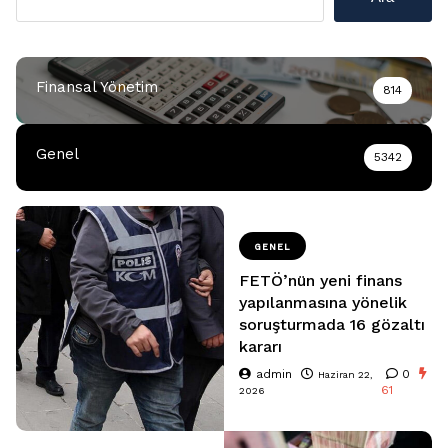
Finansal Yönetim
814
Genel
5342
GENEL
FETÖ’nün yeni finans
yapılanmasına yönelik
soruşturmada 16 gözaltı
kararı
admin
0
Haziran 22,
61
2026