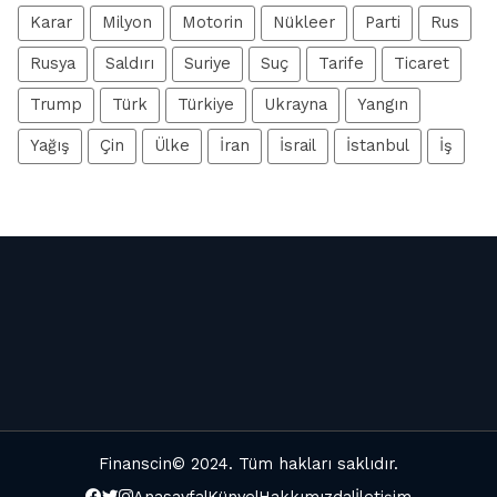
Karar
Milyon
Motorin
Nükleer
Parti
Rus
Rusya
Saldırı
Suriye
Suç
Tarife
Ticaret
Trump
Türk
Türkiye
Ukrayna
Yangın
Yağış
Çin
Ülke
İran
İsrail
İstanbul
İş
Finanscin
© 2024. Tüm hakları saklıdır.