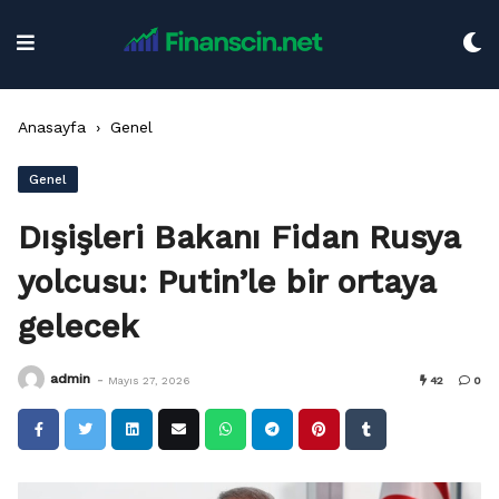
Skip
to
content
Anasayfa
›
Genel
Genel
Dışişleri Bakanı Fidan Rusya
yolcusu: Putin’le bir ortaya
gelecek
-
admin
Mayıs 27, 2026
42
0