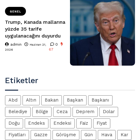
GENEL
Trump, Kanada mallarına
yüzde 35 tarife
uygulanacağını duyurdu
admin
0
Haziran 21,
67
2026
Etiketler
Abd
Altın
Bakan
Başkan
Başkanı
Belediye
Bölge
Ceza
Deprem
Dolar
Doğu
Endeks
Endeksi
Faiz
Fiyat
Fiyatları
Gazze
Görüşme
Gün
Hava
Kar