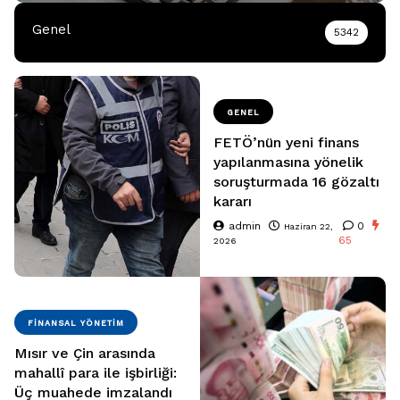
Genel
5342
GENEL
FETÖ’nün yeni finans
yapılanmasına yönelik
soruşturmada 16 gözaltı
kararı
admin
0
Haziran 22,
65
2026
FINANSAL YÖNETIM
Mısır ve Çin arasında
mahallî para ile işbirliği:
Üç muahede imzalandı