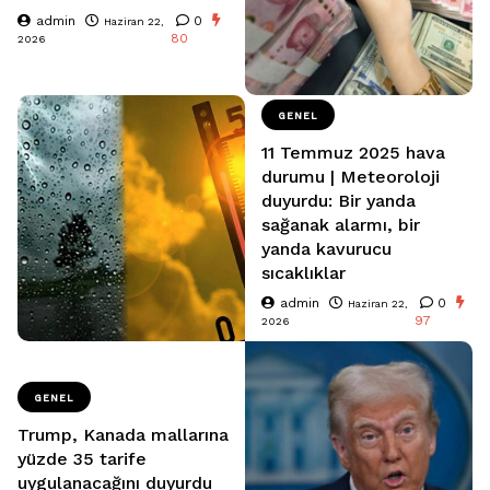
admin
0
Haziran 22,
80
2026
GENEL
11 Temmuz 2025 hava
durumu | Meteoroloji
duyurdu: Bir yanda
sağanak alarmı, bir
yanda kavurucu
sıcaklıklar
admin
0
Haziran 22,
97
2026
GENEL
Trump, Kanada mallarına
yüzde 35 tarife
uygulanacağını duyurdu