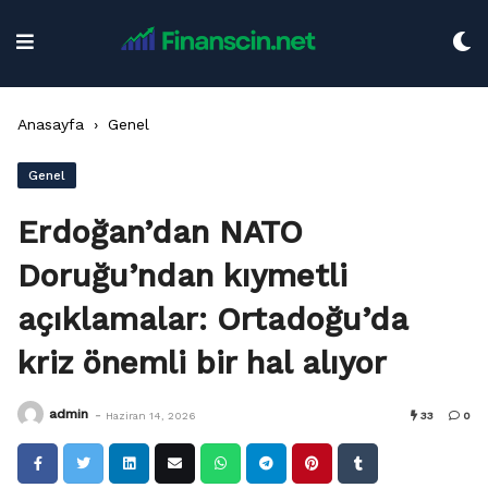
Skip
to
content
Anasayfa
›
Genel
Genel
Erdoğan’dan NATO
Doruğu’ndan kıymetli
açıklamalar: Ortadoğu’da
kriz önemli bir hal alıyor
-
admin
Haziran 14, 2026
33
0