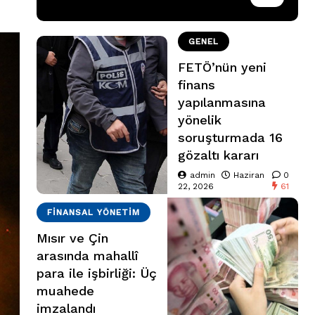
GENEL
FETÖ’nün yeni
finans
yapılanmasına
yönelik
soruşturmada 16
gözaltı kararı
admin
Haziran
0
22, 2026
61
FINANSAL YÖNETIM
Mısır ve Çin
arasında mahallî
para ile işbirliği: Üç
muahede
imzalandı