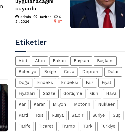
uygulanacağını
on
duyurdu
admin
Haziran
0
21, 2026
67
Etiketler
Abd
Altın
Bakan
Başkan
Başkanı
Belediye
Bölge
Ceza
Deprem
Dolar
Doğu
Endeks
Endeksi
Faiz
Fiyat
Fiyatları
Gazze
Görüşme
Gün
Hava
Kar
Karar
Milyon
Motorin
Nükleer
Parti
Rus
Rusya
Saldırı
Suriye
Suç
Tarife
Ticaret
Trump
Türk
Türkiye