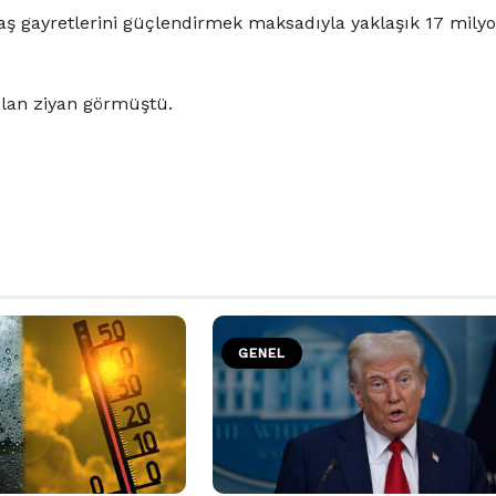
raş gayretlerini güçlendirmek maksadıyla yaklaşık 17 mily
alan ziyan görmüştü.
GENEL