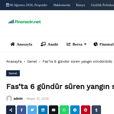
Skip
06 Ağustos 2026, Perşembe
Hakkımızda
Künye
Gizlilik Politika
to
content
Anasayfa
Analiz
Borsa
Finansal Yönet
Anasayfa
›
Genel
›
Fas’ta 6 gündür süren yangın söndürüldü
Genel
Fas’ta 6 gündür süren yangın
admin
-
Mayıs 31, 2026