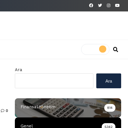
Ara
Ara
Finansal Yönetim
814
0
Genel
5342