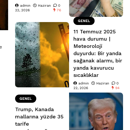
admin
Haziran
0
22, 2026
76
GENEL
11 Temmuz 2025
hava durumu |
Meteoroloji
e
duyurdu: Bir yanda
sağanak alarmı, bir
yanda kavurucu
sıcaklıklar
admin
Haziran
0
22, 2026
94
GENEL
Trump, Kanada
mallarına yüzde 35
tarife