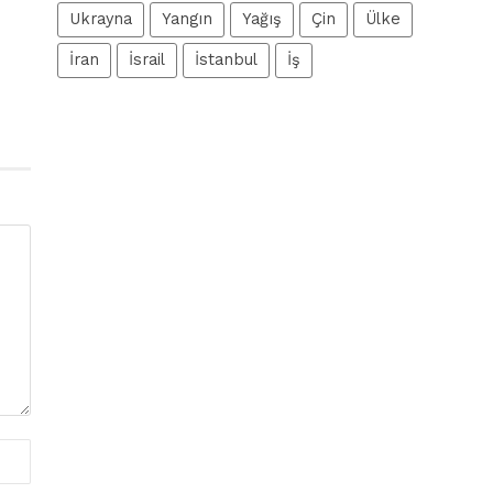
Ukrayna
Yangın
Yağış
Çin
Ülke
İran
İsrail
İstanbul
İş