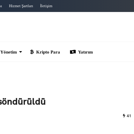
sı
Hizmet Şartları
İletişim
im
Kripto Para
Yatırım
 söndürüldü
41