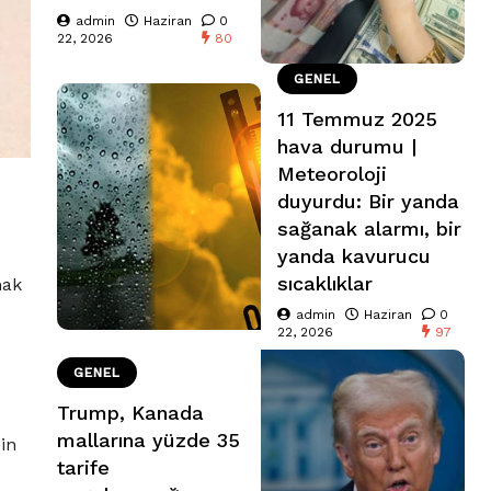
admin
Haziran
0
22, 2026
80
GENEL
11 Temmuz 2025
hava durumu |
Meteoroloji
duyurdu: Bir yanda
sağanak alarmı, bir
yanda kavurucu
sıcaklıklar
mak
admin
Haziran
0
22, 2026
97
GENEL
Trump, Kanada
mallarına yüzde 35
in
tarife