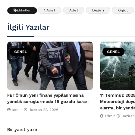
1 Adet
Adet
Değeri
Örgüt
Etiketler
İlgili Yazılar
GENEL
GENEL
FETÖ’nün yeni finans yapılanmasına
11 Temmuz 2025
yönelik soruşturmada 16 gözaltı kararı
Meteoroloji duy
alarmı, bir yand
admin
Haziran 22, 2026
admin
Haziran
Bir yanıt yazın