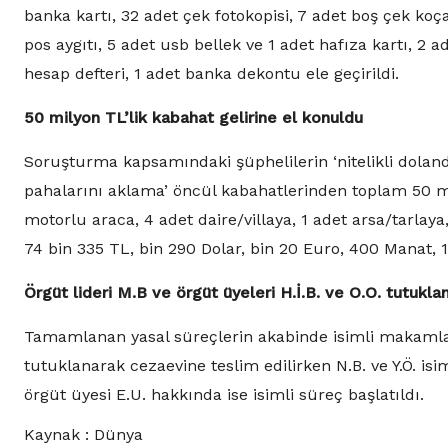
banka kartı, 32 adet çek fotokopisi, 7 adet boş çek koçan
pos aygıtı, 5 adet usb bellek ve 1 adet hafıza kartı, 2 a
hesap defteri, 1 adet banka dekontu ele geçirildi.
50 milyon TL’lik kabahat gelirine el konuldu
Soruşturma kapsamındaki şüphelilerin ‘nitelikli dolandı
pahalarını aklama’ öncül kabahatlerinden toplam 50 mi
motorlu araca, 4 adet daire/villaya, 1 adet arsa/tarl
74 bin 335 TL, bin 290 Dolar, bin 20 Euro, 400 Manat, 
Örgüt lideri M.B ve örgüt üyeleri H.İ.B. ve O.O. tutukla
Tamamlanan yasal süreçlerin akabinde isimli makamlara 
tutuklanarak cezaevine teslim edilirken N.B. ve Y.Ö. isi
örgüt üyesi E.U. hakkında ise isimli süreç başlatıldı.
Kaynak : Dünya