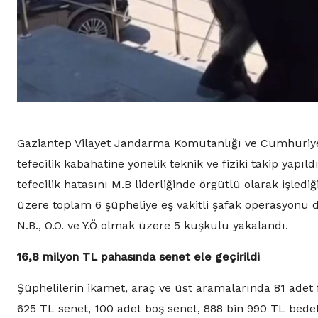
Gaziantep Vilayet Jandarma Komutanlığı ve Cumhuriyet 
tefecilik kabahatine yönelik teknik ve fiziki takip yapıl
tefecilik hatasını M.B liderliğinde örgütlü olarak işlediği
üzere toplam 6 şüpheliye eş vakitli şafak operasyonu d
N.B., O.O. ve Y.Ö olmak üzere 5 kuşkulu yakalandı.
16,8 milyon TL pahasında senet ele geçirildi
Şüphelilerin ikamet, araç ve üst aramalarında 81 adet f
625 TL senet, 100 adet boş senet, 888 bin 990 TL bedelin