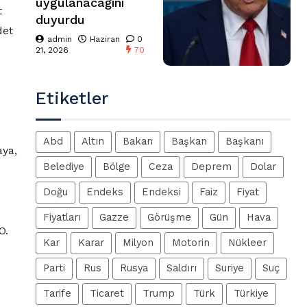
uygulanacağını
t
duyurdu
det
admin
Haziran
0
21, 2026
70
Etiketler
Abd
Altın
Bakan
Başkan
Başkanı
aya,
Belediye
Bölge
Ceza
Deprem
Dolar
Doğu
Endeks
Endeksi
Faiz
Fiyat
Fiyatları
Gazze
Görüşme
Gün
Hava
O.
Kar
Karar
Milyon
Motorin
Nükleer
Parti
Rus
Rusya
Saldırı
Suriye
Suç
Tarife
Ticaret
Trump
Türk
Türkiye