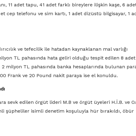
ı, 11 adet tapu, 41 adet farklı bireylere ilişkin kaşe, 6 ade
det cep telefonu ve sim kartı, 1 adet dizüstü bilgisayar, 1 a
rıcılık ve tefecilik ile hatadan kaynaklanan mal varlığı
lyon TL pahasında hata geliri olduğu tespit edilen 8 adet
aya, 2 milyon TL pahasında banka hesaplarında bulunan par
100 Frank ve 20 Pound nakit paraya ise el konuldu.
ndı
sevk edilen örgüt lideri M.B ve örgüt üyeleri H.İ.B. ve O.
mli şüpheliler isimli denetim koşuluyla hür bırakıldı, öbür