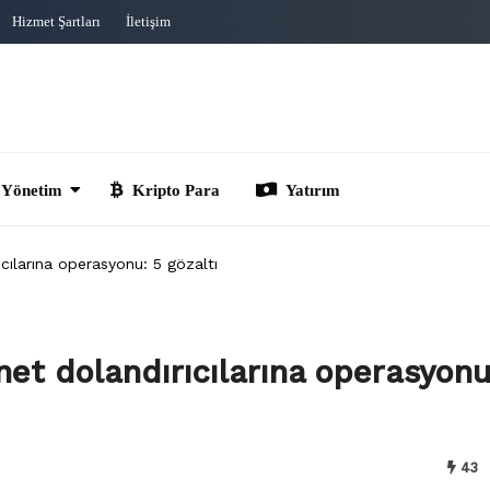
Hizmet Şartları
İletişim
im
Kripto Para
Yatırım
cılarına operasyonu: 5 gözaltı
et dolandırıcılarına operasyonu
43