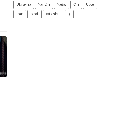
Ukrayna
Yangın
Yağış
Çin
Ülke
İran
İsrail
İstanbul
İş