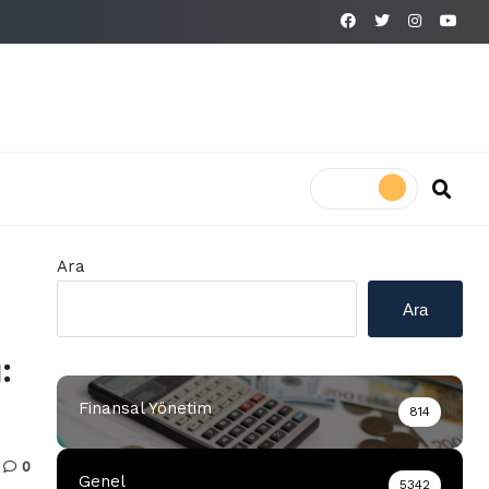
Ara
Ara
:
Finansal Yönetim
814
0
Genel
5342