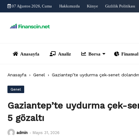
Skip
07 Ağustos 2026, Cuma
Hakkımızda
Künye
Gizlilik Politikası
to
content
Anasayfa
Analiz
Borsa
Finansal Yönet
Anasayfa
›
Genel
›
Gaziantep’te uydurma çek-senet dolandırı
Genel
Gaziantep’te uydurma çek-sen
5 gözaltı
admin
-
Mayıs 31, 2026