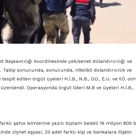
Başsavcılığı koordinesinde çek/senet dolandırıcılığı ve
dı. Takip sonucunda, sonucunda, nitelikli dolandırıcılık ve
 tespit edilen örgüt üyeleri H.İ.B., N.B., O.O., E.U. ve Y.Ö. ol
üzenlendi. Operasyonda örgüt lideri M.B ve üyeleri H.İ.B.,
arklı şahıs isimlerine yazılı toplam bedeli 16 milyon 809 b
de ziynet eşyası, 33 adet farklı kişi ve bankalara ilişkin