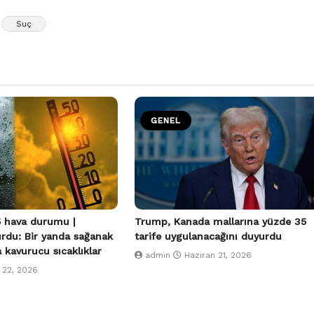
Suç
GENEL
 hava durumu |
Trump, Kanada mallarına yüzde 35
urdu: Bir yanda sağanak
tarife uygulanacağını duyurdu
a kavurucu sıcaklıklar
admin
Haziran 21, 2026
 22, 2026