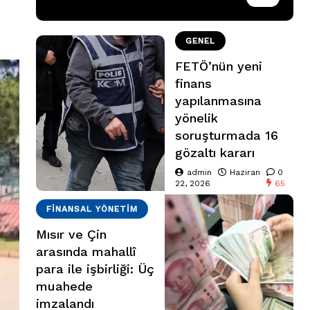
GENEL
FETÖ’nün yeni
finans
yapılanmasına
yönelik
soruşturmada 16
gözaltı kararı
admin
Haziran
0
22, 2026
65
FINANSAL YÖNETIM
Mısır ve Çin
arasında mahallî
para ile işbirliği: Üç
muahede
imzalandı