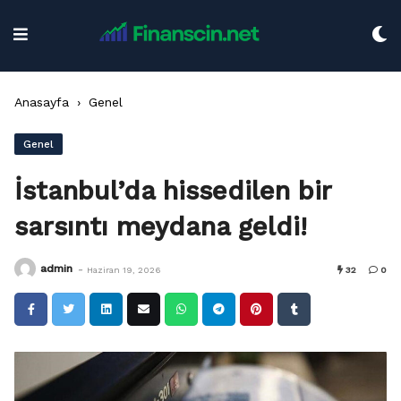
Skip
to
content
Anasayfa
›
Genel
Genel
İstanbul’da hissedilen bir
sarsıntı meydana geldi!
-
admin
Haziran 19, 2026
32
0