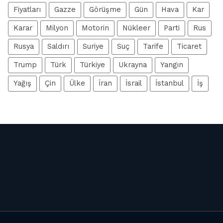
Fiyatları
Gazze
Görüşme
Gün
Hava
Kar
Karar
Milyon
Motorin
Nükleer
Parti
Rus
Rusya
Saldırı
Suriye
Suç
Tarife
Ticaret
Trump
Türk
Türkiye
Ukrayna
Yangın
Yağış
Çin
Ülke
İran
İsrail
İstanbul
İş