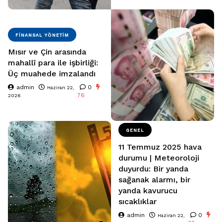
FINANSAL YÖNETIM
Mısır ve Çin arasında
mahallî para ile işbirliği:
Üç muahede imzalandı
admin
0
Haziran 22,
76
2026
GENEL
11 Temmuz 2025 hava
durumu | Meteoroloji
duyurdu: Bir yanda
sağanak alarmı, bir
yanda kavurucu
sıcaklıklar
admin
0
Haziran 22,