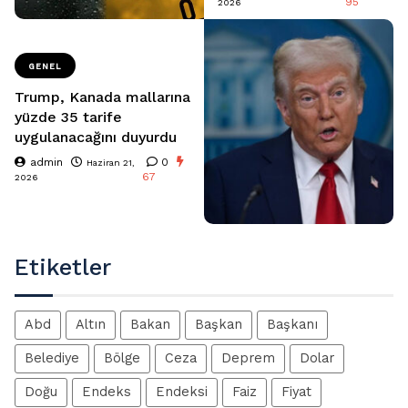
95
2026
GENEL
Trump, Kanada mallarına
yüzde 35 tarife
uygulanacağını duyurdu
admin
0
Haziran 21,
67
2026
Etiketler
Abd
Altın
Bakan
Başkan
Başkanı
Belediye
Bölge
Ceza
Deprem
Dolar
Doğu
Endeks
Endeksi
Faiz
Fiyat