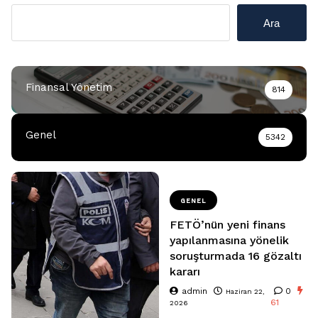
Ara
Finansal Yönetim
814
Genel
5342
GENEL
FETÖ’nün yeni finans
yapılanmasına yönelik
soruşturmada 16 gözaltı
kararı
admin
0
Haziran 22,
61
2026