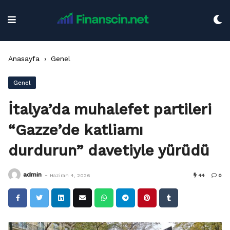
Skip
to
content
Anasayfa
›
Genel
Genel
İtalya’da muhalefet partileri
“Gazze’de katliamı
durdurun” davetiyle yürüdü
-
admin
Haziran 4, 2026
44
0