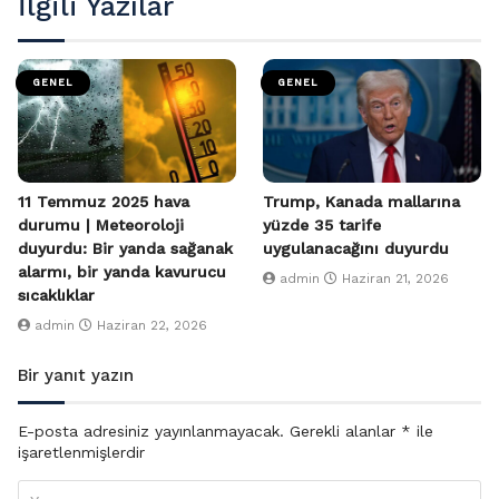
İlgili Yazılar
GENEL
GENEL
11 Temmuz 2025 hava
Trump, Kanada mallarına
durumu | Meteoroloji
yüzde 35 tarife
duyurdu: Bir yanda sağanak
uygulanacağını duyurdu
alarmı, bir yanda kavurucu
admin
Haziran 21, 2026
sıcaklıklar
admin
Haziran 22, 2026
Bir yanıt yazın
E-posta adresiniz yayınlanmayacak.
Gerekli alanlar
*
ile
işaretlenmişlerdir