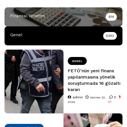
Finansal Yönetim
814
Genel
5342
GENEL
FETÖ’nün yeni finans
yapılanmasına yönelik
soruşturmada 16 gözaltı
kararı
admin
0
Haziran 22,
61
2026