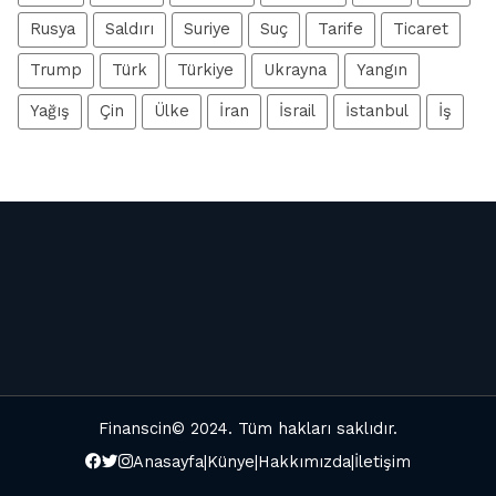
Rusya
Saldırı
Suriye
Suç
Tarife
Ticaret
Trump
Türk
Türkiye
Ukrayna
Yangın
Yağış
Çin
Ülke
İran
İsrail
İstanbul
İş
Finanscin
© 2024. Tüm hakları saklıdır.
Anasayfa
|
Künye
|
Hakkımızda
|
İletişim