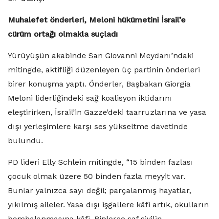
Muhalefet önderleri, Meloni hükümetini İsrail’e
cürüm ortağı olmakla suçladı
Yürüyüşün akabinde San Giovanni Meydanı’ndaki
mitingde, aktifliği düzenleyen üç partinin önderleri
birer konuşma yaptı. Önderler, Başbakan Giorgia
Meloni liderliğindeki sağ koalisyon iktidarını
eleştirirken, İsrail’in Gazze’deki taarruzlarına ve yasa
dışı yerleşimlere karşı ses yükseltme davetinde
bulundu.
PD lideri Elly Schlein mitingde, “15 binden fazlası
çocuk olmak üzere 50 binden fazla meyyit var.
Bunlar yalnızca sayı değil; parçalanmış hayatlar,
yıkılmış aileler. Yasa dışı işgallere kâfi artık, okulların
bombalanmasına kâfi. Binlerce saf sivilin