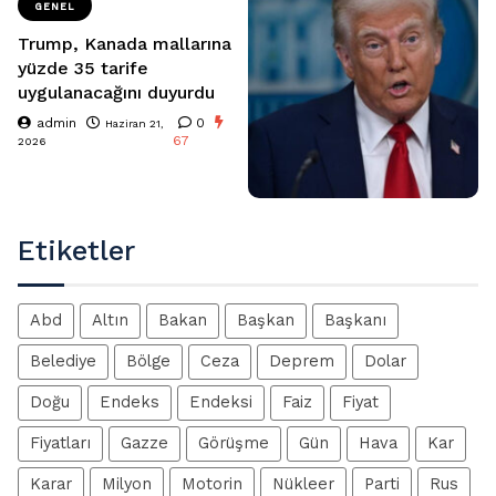
GENEL
Trump, Kanada mallarına
yüzde 35 tarife
uygulanacağını duyurdu
admin
0
Haziran 21,
67
2026
Etiketler
Abd
Altın
Bakan
Başkan
Başkanı
Belediye
Bölge
Ceza
Deprem
Dolar
Doğu
Endeks
Endeksi
Faiz
Fiyat
Fiyatları
Gazze
Görüşme
Gün
Hava
Kar
Karar
Milyon
Motorin
Nükleer
Parti
Rus