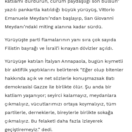
katliamı durdurun, cürüm paydaşlığı son bulsun”
yazılı pankartla katıldığı büyük yürüyüş, Vittorio
Emanuele Meydanı’ndan başlayıp, San Giovanni
Meydanı’ndaki miting alanına kadar sürdü.
Yürüyüşte parti flamalarının yanı sıra çok sayıda
Filistin bayrağı ve İsrail’i kınayan dövizler açıldı.
Yürüyüşe katılan İtalyan Annapaola, bugün kıymetli
bir aktiflik yaptıklarını belirterek “Eğer olup bitenler
hakkında açık ve net sözlerle konuşmazsak Batı
demokrasisi Gazze ile birlikte ölür. Şu anda bir
katliam yaşanıyor; seyirci kalamayız, meydanlara
çıkmalıyız, vücutlarımızı ortaya koymalıyız, tüm
partilerle, derneklerle, bireylerle birlikte sokağa
çıkmalıyız. Bu felaketi daha fazla izleyerek
geçiştiremeyiz.” dedi.