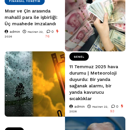
FINANSAL YÖNETIM
Mısır ve Çin arasında
mahallî para ile işbirliği:
Üç muahede imzalandı
admin
0
Haziran 22,
76
2026
GENEL
11 Temmuz 2025 hava
durumu | Meteoroloji
duyurdu: Bir yanda
sağanak alarmı, bir
yanda kavurucu
sıcaklıklar
admin
0
Haziran 22,
93
2026