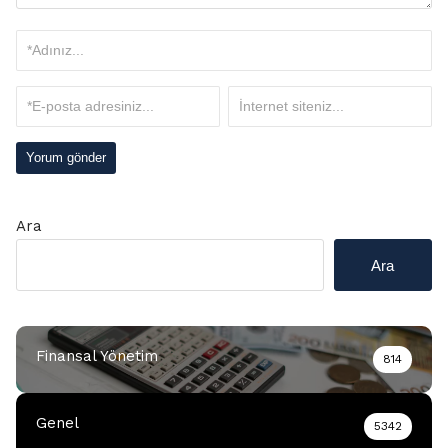
Ara
Ara
Finansal Yönetim
814
Genel
5342