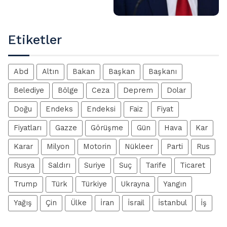
Etiketler
Abd
Altın
Bakan
Başkan
Başkanı
Belediye
Bölge
Ceza
Deprem
Dolar
Doğu
Endeks
Endeksi
Faiz
Fiyat
Fiyatları
Gazze
Görüşme
Gün
Hava
Kar
Karar
Milyon
Motorin
Nükleer
Parti
Rus
Rusya
Saldırı
Suriye
Suç
Tarife
Ticaret
Trump
Türk
Türkiye
Ukrayna
Yangın
Yağış
Çin
Ülke
İran
İsrail
İstanbul
İş