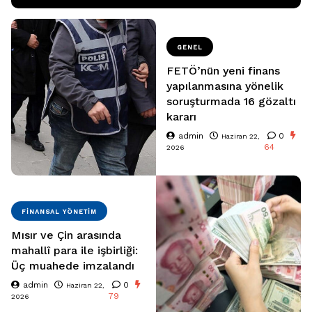
GENEL
FETÖ’nün yeni finans
yapılanmasına yönelik
soruşturmada 16 gözaltı
kararı
admin
0
Haziran 22,
64
2026
FINANSAL YÖNETIM
Mısır ve Çin arasında
mahallî para ile işbirliği:
Üç muahede imzalandı
admin
0
Haziran 22,
79
2026