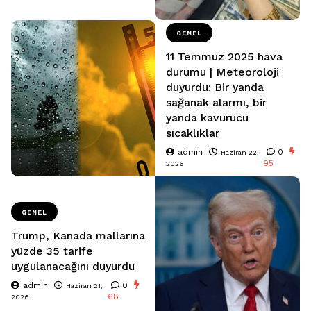
GENEL
11 Temmuz 2025 hava
durumu | Meteoroloji
duyurdu: Bir yanda
sağanak alarmı, bir
yanda kavurucu
sıcaklıklar
admin
0
Haziran 22,
95
2026
GENEL
Trump, Kanada mallarına
yüzde 35 tarife
uygulanacağını duyurdu
admin
0
Haziran 21,
68
2026