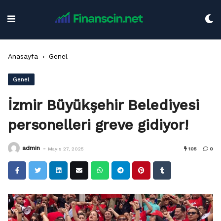
Skip
to
content
Anasayfa
›
Genel
Genel
İzmir Büyükşehir Belediyesi
personelleri greve gidiyor!
-
admin
Mayıs 27, 2025
105
0