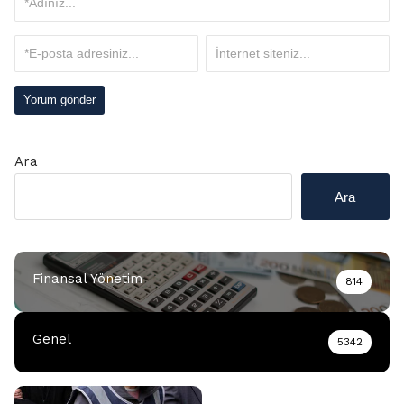
Ara
Ara
Finansal Yönetim
814
Genel
5342