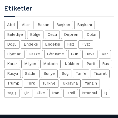
Etiketler
Abd
Altın
Bakan
Başkan
Başkanı
Belediye
Bölge
Ceza
Deprem
Dolar
Doğu
Endeks
Endeksi
Faiz
Fiyat
Fiyatları
Gazze
Görüşme
Gün
Hava
Kar
Karar
Milyon
Motorin
Nükleer
Parti
Rus
Rusya
Saldırı
Suriye
Suç
Tarife
Ticaret
Trump
Türk
Türkiye
Ukrayna
Yangın
Yağış
Çin
Ülke
İran
İsrail
İstanbul
İş