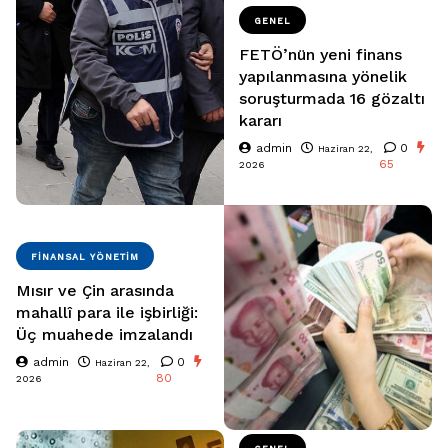
GENEL
FETÖ’nün yeni finans
yapılanmasına yönelik
soruşturmada 16 gözaltı
kararı
admin
0
Haziran 22,
65
2026
FINANSAL YÖNETIM
Mısır ve Çin arasında
mahallî para ile işbirliği:
Üç muahede imzalandı
admin
0
Haziran 22,
80
2026