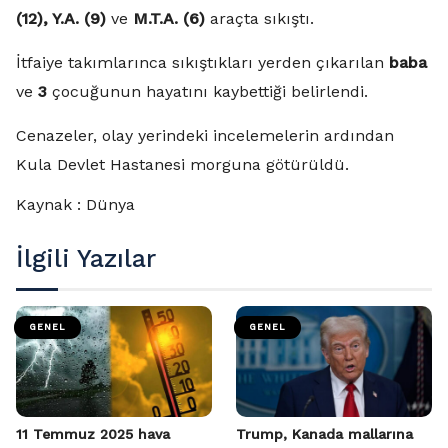
(12), Y.A. (9)
ve
M.T.A. (6)
araçta sıkıştı.
İtfaiye takımlarınca sıkıştıkları yerden çıkarılan
baba
ve
3
çocuğunun hayatını kaybettiği belirlendi.
Cenazeler, olay yerindeki incelemelerin ardından
Kula Devlet Hastanesi morguna götürüldü.
Kaynak : Dünya
İlgili Yazılar
GENEL
GENEL
11 Temmuz 2025 hava
Trump, Kanada mallarına