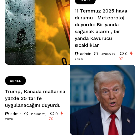
GENEL
11 Temmuz 2025 hava
durumu | Meteoroloji
duyurdu: Bir yanda
sağanak alarmı, bir
yanda kavurucu
sıcaklıklar
admin
0
Haziran 22,
97
2026
GENEL
Trump, Kanada mallarına
yüzde 35 tarife
uygulanacağını duyurdu
admin
0
Haziran 21,
70
2026