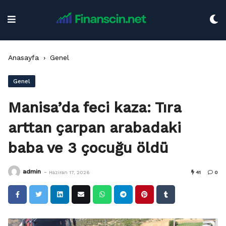
Skip
to
content
Anasayfa
›
Genel
Genel
Manisa’da feci kaza: Tıra
arttan çarpan arabadaki
baba ve 3 çocuğu öldü
-
admin
Haziran 17, 2026
41
0