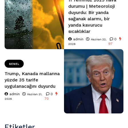
durumu | Meteoroloji
duyurdu: Bir yanda
sağanak alarmı, bir
yanda kavurucu
sıcaklıklar
admin
0
Haziran 22,
97
2026
GENEL
Trump, Kanada mallarına
yüzde 35 tarife
uygulanacağını duyurdu
admin
0
Haziran 21,
70
2026
Etiketler