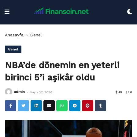
Skip
to
content
Anasayfa
›
Genel
Genel
NBA’de dönemin en yeterli
birinci 5’i aşikâr oldu
-
admin
Mayıs 27, 2026
45
0