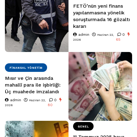
FETÖ’nün yeni finans
yapılanmasına yönelik
soruşturmada 16 gözaltı
kararı
admin
0
Haziran 22,
65
2026
FINANSAL YÖNETIM
Mısır ve Çin arasında
mahallî para ile işbirliği:
Üç muahede imzalandı
admin
0
Haziran 22,
80
2026
GENEL
11 Temmuz 2025 hava