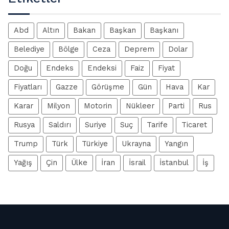
Abd
Altın
Bakan
Başkan
Başkanı
Belediye
Bölge
Ceza
Deprem
Dolar
Doğu
Endeks
Endeksi
Faiz
Fiyat
Fiyatları
Gazze
Görüşme
Gün
Hava
Kar
Karar
Milyon
Motorin
Nükleer
Parti
Rus
Rusya
Saldırı
Suriye
Suç
Tarife
Ticaret
Trump
Türk
Türkiye
Ukrayna
Yangın
Yağış
Çin
Ülke
İran
İsrail
İstanbul
İş