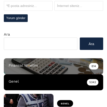
Ara
Ara
Finansal Yönetim
814
Genel
5342
GENEL