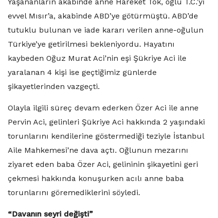
Yaşananların akabinde anne Hareket Tok, oğlu T.C.’yi
evvel Mısır’a, akabinde ABD’ye götürmüştü. ABD’de
tutuklu bulunan ve iade kararı verilen anne-oğulun
Türkiye’ye getirilmesi bekleniyordu. Hayatını
kaybeden Oğuz Murat Aci’nin eşi Şükriye Aci ile
yaralanan 4 kişi ise geçtiğimiz günlerde
şikayetlerinden vazgeçti.
Olayla ilgili süreç devam ederken Özer Aci ile anne
Pervin Aci, gelinleri Şükriye Aci hakkında 2 yaşındaki
torunlarını kendilerine göstermediği teziyle İstanbul
Aile Mahkemesi’ne dava açtı. Oğlunun mezarını
ziyaret eden baba Özer Aci, gelininin şikayetini geri
çekmesi hakkında konuşurken acılı anne baba
torunlarını göremediklerini söyledi.
“Davanın seyri değişti”