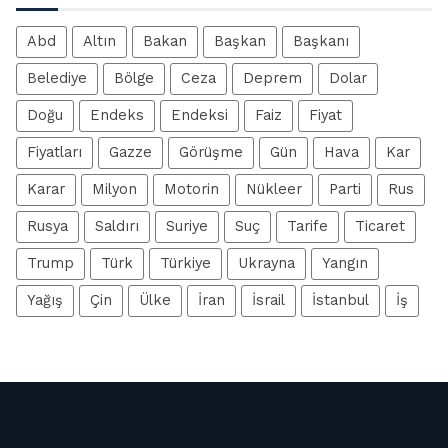
Abd
Altın
Bakan
Başkan
Başkanı
Belediye
Bölge
Ceza
Deprem
Dolar
Doğu
Endeks
Endeksi
Faiz
Fiyat
Fiyatları
Gazze
Görüşme
Gün
Hava
Kar
Karar
Milyon
Motorin
Nükleer
Parti
Rus
Rusya
Saldırı
Suriye
Suç
Tarife
Ticaret
Trump
Türk
Türkiye
Ukrayna
Yangın
Yağış
Çin
Ülke
İran
İsrail
İstanbul
İş