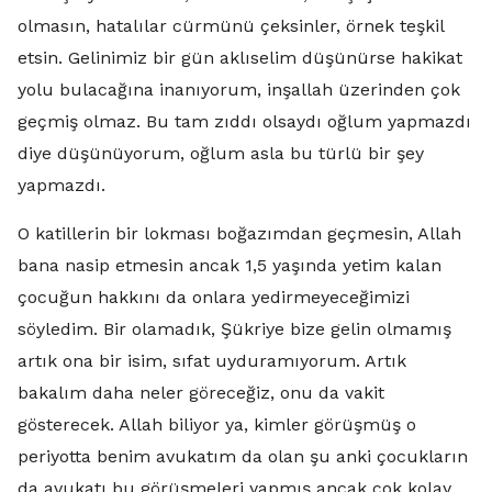
olmasın, hatalılar cürmünü çeksinler, örnek teşkil
etsin. Gelinimiz bir gün aklıselim düşünürse hakikat
yolu bulacağına inanıyorum, inşallah üzerinden çok
geçmiş olmaz. Bu tam zıddı olsaydı oğlum yapmazdı
diye düşünüyorum, oğlum asla bu türlü bir şey
yapmazdı.
O katillerin bir lokması boğazımdan geçmesin, Allah
bana nasip etmesin ancak 1,5 yaşında yetim kalan
çocuğun hakkını da onlara yedirmeyeceğimizi
söyledim. Bir olamadık, Şükriye bize gelin olmamış
artık ona bir isim, sıfat uyduramıyorum. Artık
bakalım daha neler göreceğiz, onu da vakit
gösterecek. Allah biliyor ya, kimler görüşmüş o
periyotta benim avukatım da olan şu anki çocukların
da avukatı bu görüşmeleri yapmış ancak çok kolay