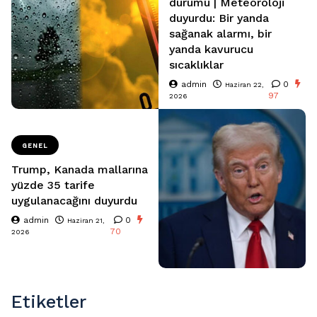
durumu | Meteoroloji
duyurdu: Bir yanda
sağanak alarmı, bir
yanda kavurucu
sıcaklıklar
admin
0
Haziran 22,
97
2026
GENEL
Trump, Kanada mallarına
yüzde 35 tarife
uygulanacağını duyurdu
admin
0
Haziran 21,
70
2026
Etiketler