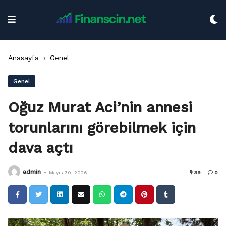
Skip
to
content
Anasayfa
›
Genel
Genel
Oğuz Murat Aci’nin annesi
torunlarını görebilmek için
dava açtı
-
admin
Mayıs 30, 2026
39
0