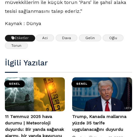
müvekkillerim ile küçük torun ‘Pars’ ile şahsî alaka
tesisi sağlanmasını talep ederiz.”
Kaynak : Dünya
Aci
Dava
Gelin
Oğlu
Etiketler
Torun
İlgili Yazılar
GENEL
GENEL
11 Temmuz 2025 hava
Trump, Kanada mallarına
durumu | Meteoroloji
yüzde 35 tarife
duyurdu: Bir yanda sağanak
uygulanacağını duyurdu
alarmı, bir yanda kavurucu