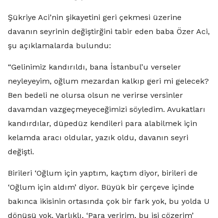
Şükriye Aci’nin şikayetini geri çekmesi üzerine
davanın seyrinin değiştirğini tabir eden baba Özer Aci,
şu açıklamalarda bulundu:
“Gelinimiz kandırıldı, bana İstanbul’u verseler
neyleyeyim, oğlum mezardan kalkıp geri mi gelecek?
Ben bedeli ne olursa olsun ne verirse versinler
davamdan vazgeçmeyeceğimizi söyledim. Avukatları
kandırdılar, düpedüz kendileri para alabilmek için
kelamda aracı oldular, yazık oldu, davanın seyri
değişti.
Birileri ‘Oğlum için yaptım, kaçtım diyor, birileri de
‘Oğlum için aldım’ diyor. Büyük bir çerçeve içinde
bakınca ikisinin ortasında çok bir fark yok, bu yolda U
dönüşü yok. Varlıklı, ‘Para veririm, bu işi çözerim’