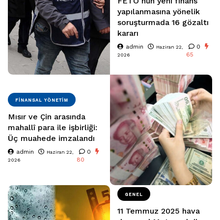
FETÖ’nün yeni finans
yapılanmasına yönelik
soruşturmada 16 gözaltı
kararı
admin
0
Haziran 22,
65
2026
FINANSAL YÖNETIM
Mısır ve Çin arasında
mahallî para ile işbirliği:
Üç muahede imzalandı
admin
0
Haziran 22,
80
2026
GENEL
11 Temmuz 2025 hava