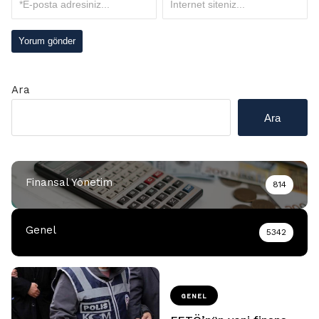
Ara
Ara
Finansal Yönetim
814
Genel
5342
GENEL