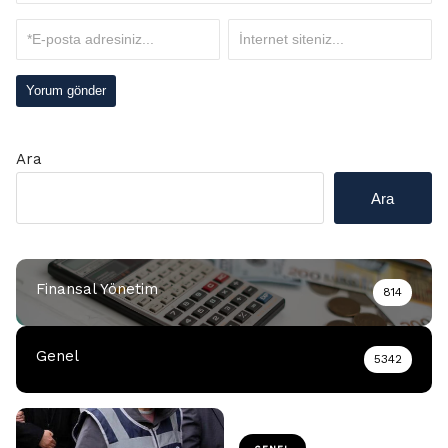
Ara
Ara
Finansal Yönetim
814
Genel
5342