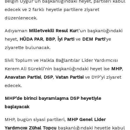
Belgin Uygur’un başkanlığındaki heyet, partileri kabul
edecek ve 2 farklı heyetle partilere ziyaret
düzenlenecek.
Adıyaman
Milletvekili Resul Kur
t’un başkanlığındaki
heyet,
HÜDA PAR
,
BBP
,
İyi Parti
ve
DEM Parti
‘ye
ziyarette bulunacak.
Sivil Toplum ve Halkla Bağlantılar Lider Yardımcısı
Kerem Ali Sürekli’nin başkanlığındaki heyet ise
MHP
,
Anavatan Partisi
,
DSP
,
Vatan Partisi
ve DYP’yi ziyaret
edecek.
MHP’de birinci bayramlaşma DSP heyetiyle
başlayacak
MHP, bugün siyasi partileri,
MHP Genel Lider
Yardımcısı Zühal Topcu
başkanlığındaki heyetle kabul