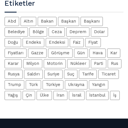
Etiketler
Abd
Altın
Bakan
Başkan
Başkanı
Belediye
Bölge
Ceza
Deprem
Dolar
Doğu
Endeks
Endeksi
Faiz
Fiyat
Fiyatları
Gazze
Görüşme
Gün
Hava
Kar
Karar
Milyon
Motorin
Nükleer
Parti
Rus
Rusya
Saldırı
Suriye
Suç
Tarife
Ticaret
Trump
Türk
Türkiye
Ukrayna
Yangın
Yağış
Çin
Ülke
İran
İsrail
İstanbul
İş