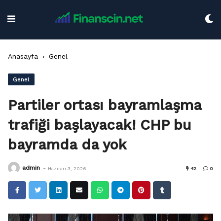
Skip
to
content
Anasayfa
›
Genel
Genel
Partiler ortası bayramlaşma
trafiği başlayacak! CHP bu
bayramda da yok
-
admin
Haziran 3, 2026
42
0