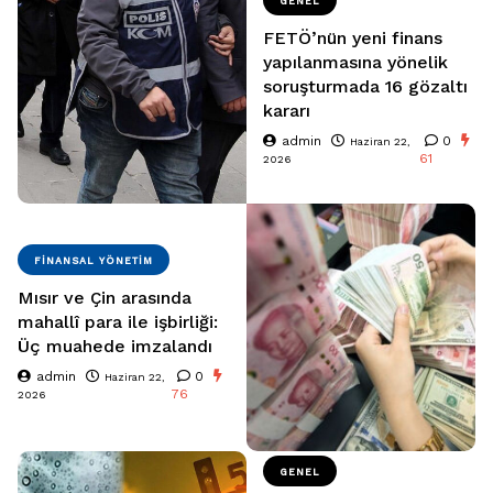
GENEL
FETÖ’nün yeni finans
yapılanmasına yönelik
soruşturmada 16 gözaltı
kararı
admin
0
Haziran 22,
61
2026
FINANSAL YÖNETIM
Mısır ve Çin arasında
mahallî para ile işbirliği:
Üç muahede imzalandı
admin
0
Haziran 22,
76
2026
GENEL