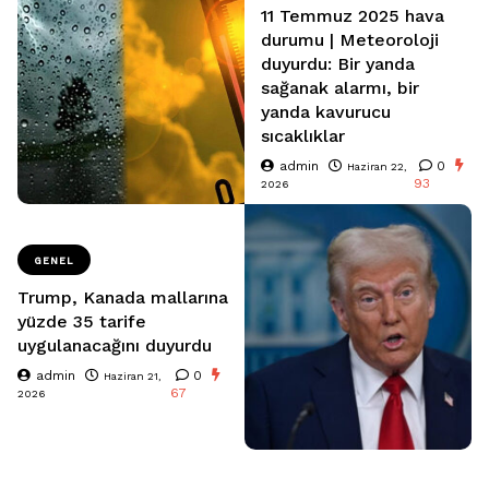
11 Temmuz 2025 hava
durumu | Meteoroloji
duyurdu: Bir yanda
sağanak alarmı, bir
yanda kavurucu
sıcaklıklar
admin
0
Haziran 22,
93
2026
GENEL
Trump, Kanada mallarına
yüzde 35 tarife
uygulanacağını duyurdu
admin
0
Haziran 21,
67
2026