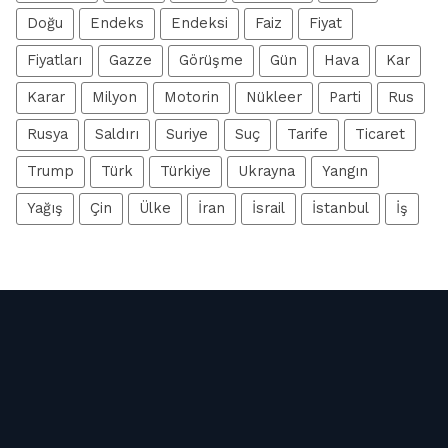
Doğu
Endeks
Endeksi
Faiz
Fiyat
Fiyatları
Gazze
Görüşme
Gün
Hava
Kar
Karar
Milyon
Motorin
Nükleer
Parti
Rus
Rusya
Saldırı
Suriye
Suç
Tarife
Ticaret
Trump
Türk
Türkiye
Ukrayna
Yangın
Yağış
Çin
Ülke
İran
İsrail
İstanbul
İş