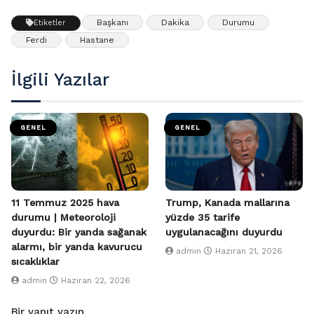
Başkanı
Dakika
Durumu
Etiketler
Ferdi
Hastane
İlgili Yazılar
GENEL
GENEL
11 Temmuz 2025 hava
Trump, Kanada mallarına
durumu | Meteoroloji
yüzde 35 tarife
duyurdu: Bir yanda sağanak
uygulanacağını duyurdu
alarmı, bir yanda kavurucu
admin
Haziran 21, 2026
sıcaklıklar
admin
Haziran 22, 2026
Bir yanıt yazın