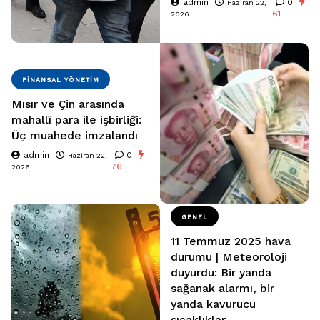
admin
0
Haziran 22,
61
2026
FINANSAL YÖNETIM
Mısır ve Çin arasında
mahallî para ile işbirliği:
Üç muahede imzalandı
admin
0
Haziran 22,
76
2026
GENEL
11 Temmuz 2025 hava
durumu | Meteoroloji
duyurdu: Bir yanda
sağanak alarmı, bir
yanda kavurucu
sıcaklıklar