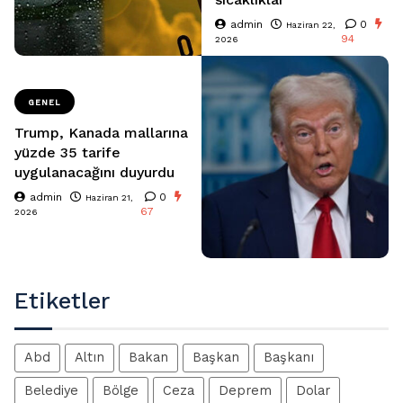
admin
0
Haziran 22,
94
2026
GENEL
Trump, Kanada mallarına
yüzde 35 tarife
uygulanacağını duyurdu
admin
0
Haziran 21,
67
2026
Etiketler
Abd
Altın
Bakan
Başkan
Başkanı
Belediye
Bölge
Ceza
Deprem
Dolar