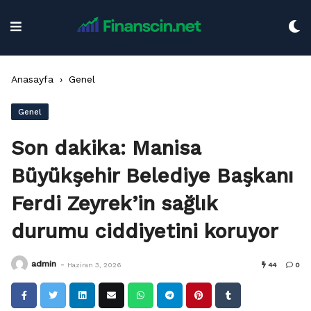
Skip
to
content
Anasayfa
›
Genel
Genel
Son dakika: Manisa
Büyükşehir Belediye Başkanı
Ferdi Zeyrek’in sağlık
durumu ciddiyetini koruyor
-
admin
Haziran 3, 2026
44
0