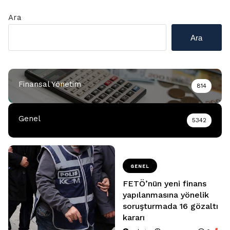
Ara
Ara
Finansal Yönetim
814
Genel
5342
GENEL
FETÖ’nün yeni finans
yapılanmasına yönelik
soruşturmada 16 gözaltı
kararı