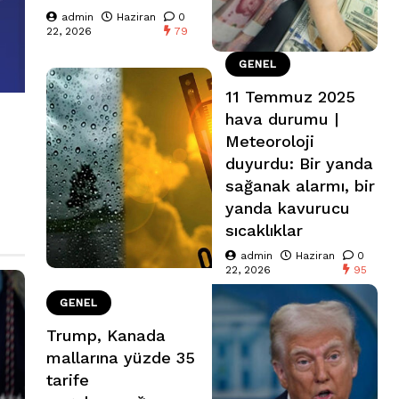
admin
Haziran
0
22, 2026
79
GENEL
11 Temmuz 2025
hava durumu |
Meteoroloji
duyurdu: Bir yanda
sağanak alarmı, bir
yanda kavurucu
sıcaklıklar
admin
Haziran
0
22, 2026
95
GENEL
Trump, Kanada
mallarına yüzde 35
tarife