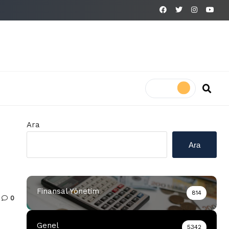
Ara
Ara
Finansal Yönetim
814
0
Genel
5342