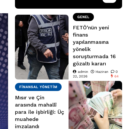
GENEL
FETÖ’nün yeni
finans
yapılanmasına
yönelik
soruşturmada 16
gözaltı kararı
admin
Haziran
0
22, 2026
64
FINANSAL YÖNETIM
Mısır ve Çin
arasında mahallî
para ile işbirliği: Üç
muahede
imzalandı