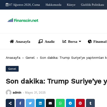
Skip
07 Ağustos 2026, Cuma
Hakkımızda
Künye
Gizlilik Politikası
to
content
Anasayfa
Analiz
Borsa
Finansal Yönet
Anasayfa
›
Genel
›
Son dakika: Trump Suriye’ye yaptırımları k
Genel
Son dakika: Trump Suriye’ye ya
admin
-
Mayıs 31, 2025