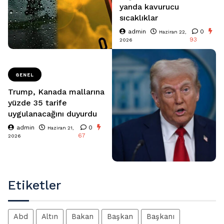
yanda kavurucu
sıcaklıklar
admin
0
Haziran 22,
93
2026
GENEL
Trump, Kanada mallarına
yüzde 35 tarife
uygulanacağını duyurdu
admin
0
Haziran 21,
67
2026
Etiketler
Abd
Altın
Bakan
Başkan
Başkanı