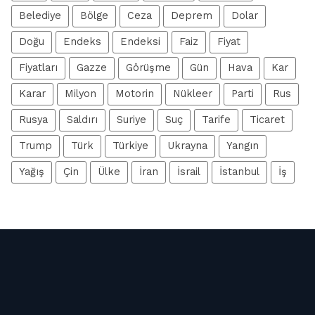
Belediye
Bölge
Ceza
Deprem
Dolar
Doğu
Endeks
Endeksi
Faiz
Fiyat
Fiyatları
Gazze
Görüşme
Gün
Hava
Kar
Karar
Milyon
Motorin
Nükleer
Parti
Rus
Rusya
Saldırı
Suriye
Suç
Tarife
Ticaret
Trump
Türk
Türkiye
Ukrayna
Yangın
Yağış
Çin
Ülke
İran
İsrail
İstanbul
İş