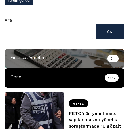
Ara
Ara
Finansal Yönetim
814
Genel
5342
GENEL
FETÖ’nün yeni finans
yapılanmasına yönelik
soruşturmada 16 gözaltı