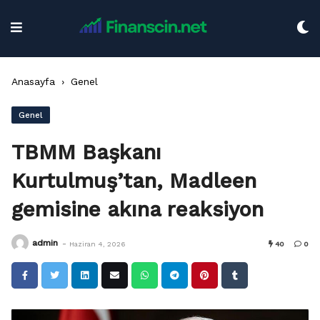
Skip
to
content
Anasayfa
›
Genel
Genel
TBMM Başkanı
Kurtulmuş’tan, Madleen
gemisine akına reaksiyon
-
admin
Haziran 4, 2026
40
0