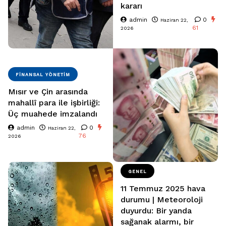
kararı
admin
0
Haziran 22,
61
2026
FINANSAL YÖNETIM
Mısır ve Çin arasında
mahallî para ile işbirliği:
Üç muahede imzalandı
admin
0
Haziran 22,
76
2026
GENEL
11 Temmuz 2025 hava
durumu | Meteoroloji
duyurdu: Bir yanda
sağanak alarmı, bir