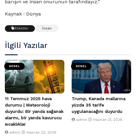
barışın ve insan onurunun tarafındayız.”
Kaynak : Dünya
İnsan
Etiketler
İlgili Yazılar
GENEL
GENEL
11 Temmuz 2025 hava
Trump, Kanada mallarına
durumu | Meteoroloji
yüzde 35 tarife
duyurdu: Bir yanda sağanak
uygulanacağını duyurdu
alarmı, bir yanda kavurucu
admin
Haziran 21, 2026
sıcaklıklar
admin
Haziran 22, 2026