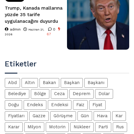
Trump, Kanada mallarına
yüzde 35 tarife
uygulanacağını duyurdu
admin
0
Haziran 21,
67
2026
Etiketler
Abd
Altın
Bakan
Başkan
Başkanı
Belediye
Bölge
Ceza
Deprem
Dolar
Doğu
Endeks
Endeksi
Faiz
Fiyat
Fiyatları
Gazze
Görüşme
Gün
Hava
Kar
Karar
Milyon
Motorin
Nükleer
Parti
Rus