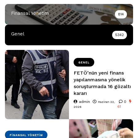
Finansal Yönetim
814
Genel
5342
GENEL
FETÖ’nün yeni finans
yapılanmasına yönelik
soruşturmada 16 gözaltı
kararı
admin
0
Haziran 22,
61
2026
FINANSAL YÖNETIM