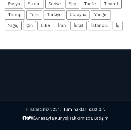
Rusya
Saldırı
Suriye
Suç
Tarife
Ticaret
Trump
Türk
Türkiye
Ukrayna
Yangın
Yağış
Çin
Ülke
İran
İsrail
İstanbul
İş
Finanscin
© 2024. Tüm hakları saklıdır.
Anasayfa
|
Künye
|
Hakkımızda
|
İletişim