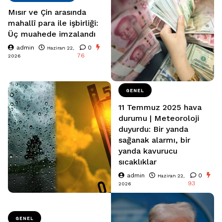
Mısır ve Çin arasında
mahallî para ile işbirliği:
Üç muahede imzalandı
admin
0
Haziran 22,
76
2026
GENEL
11 Temmuz 2025 hava
durumu | Meteoroloji
duyurdu: Bir yanda
sağanak alarmı, bir
yanda kavurucu
sıcaklıklar
admin
0
Haziran 22,
93
2026
GENEL