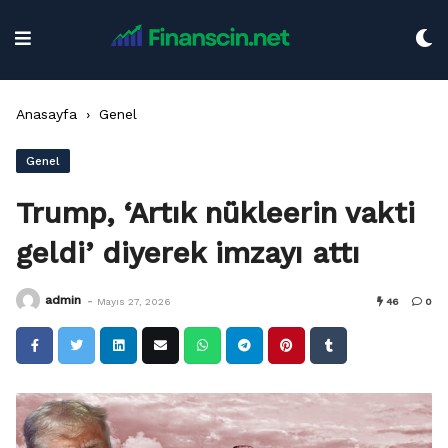
Skip
to
content
Anasayfa
›
Genel
Genel
Trump, ‘Artık nükleerin vakti
geldi’ diyerek imzayı attı
-
admin
Mayıs 27, 2026
46
0