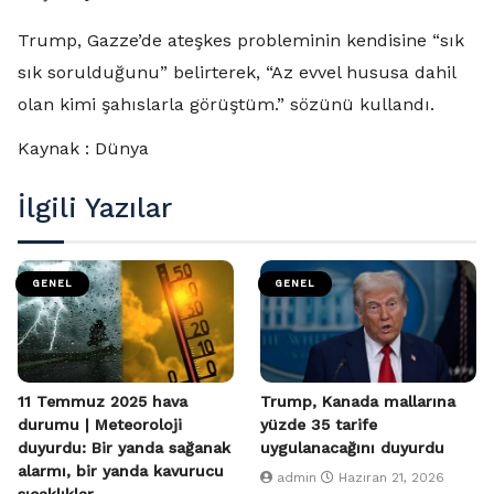
Trump, Gazze’de ateşkes probleminin kendisine “sık
sık sorulduğunu” belirterek, “Az evvel hususa dahil
olan kimi şahıslarla görüştüm.” sözünü kullandı.
Kaynak : Dünya
İlgili Yazılar
GENEL
GENEL
11 Temmuz 2025 hava
Trump, Kanada mallarına
durumu | Meteoroloji
yüzde 35 tarife
duyurdu: Bir yanda sağanak
uygulanacağını duyurdu
alarmı, bir yanda kavurucu
admin
Haziran 21, 2026