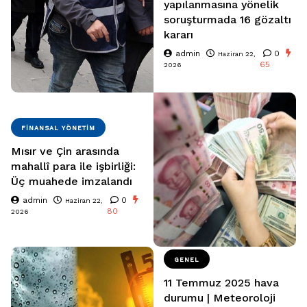
yapılanmasına yönelik
soruşturmada 16 gözaltı
kararı
admin
0
Haziran 22,
65
2026
FINANSAL YÖNETIM
Mısır ve Çin arasında
mahallî para ile işbirliği:
Üç muahede imzalandı
admin
0
Haziran 22,
80
2026
GENEL
11 Temmuz 2025 hava
durumu | Meteoroloji