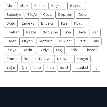
Abd
Altın
Bakan
Başkan
Başkanı
Belediye
Bölge
Ceza
Deprem
Dolar
Doğu
Endeks
Endeksi
Faiz
Fiyat
Fiyatları
Gazze
Görüşme
Gün
Hava
Kar
Karar
Milyon
Motorin
Nükleer
Parti
Rus
Rusya
Saldırı
Suriye
Suç
Tarife
Ticaret
Trump
Türk
Türkiye
Ukrayna
Yangın
Yağış
Çin
Ülke
İran
İsrail
İstanbul
İş