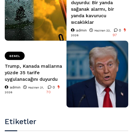
duyurdu: Bir yanda
sağanak alarmı, bir
yanda kavurucu
sıcaklıklar
admin
0
Haziran 22,
97
2026
GENEL
Trump, Kanada mallarına
yüzde 35 tarife
uygulanacağını duyurdu
admin
0
Haziran 21,
70
2026
Etiketler