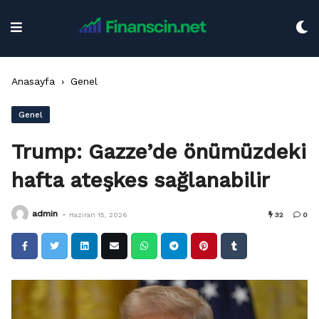
Skip
to
content
Anasayfa
›
Genel
Genel
Trump: Gazze’de önümüzdeki
hafta ateşkes sağlanabilir
-
admin
Haziran 15, 2026
32
0