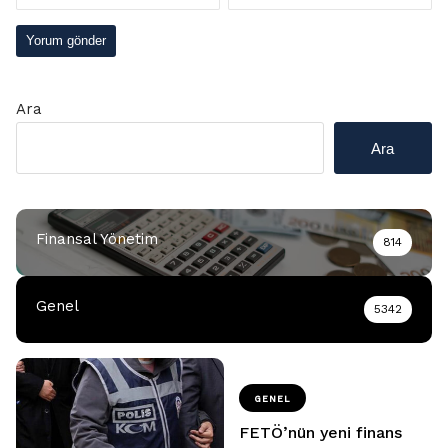
Ara
Ara
Finansal Yönetim
814
Genel
5342
GENEL
FETÖ’nün yeni finans