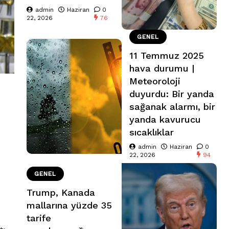
admin
Haziran
0
22, 2026
76
GENEL
11 Temmuz 2025
hava durumu |
Meteoroloji
duyurdu: Bir yanda
sağanak alarmı, bir
yanda kavurucu
sıcaklıklar
admin
Haziran
0
22, 2026
94
GENEL
Trump, Kanada
mallarına yüzde 35
tarife