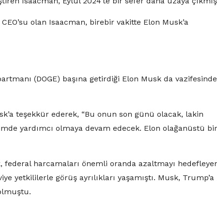
leştiren Isaacman, Eylül 2024’te bir sefer daha uzaya çıkmış
e CEO’su olan Isaacman, birebir vakitte Elon Musk’a
artmanı (DOGE) başına getirdiği Elon Musk da vazifesind
k’a teşekkür ederek, “Bu onun son günü olacak, lakin
biçimde yardımcı olmaya devam edecek. Elon olağanüstü bir
, federal harcamaları önemli oranda azaltmayı hedefleye
iye yetkililerle görüş ayrılıkları yaşamıştı. Musk, Trump’a
 olmuştu.