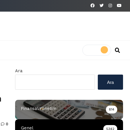
Ara
Ara
m
Finansal Yönetim
814
0
Genel
5342