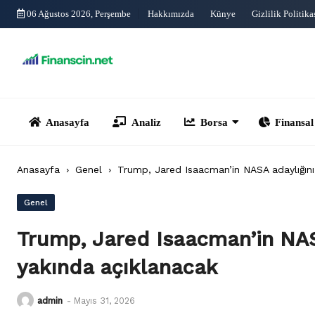
Skip
06 Ağustos 2026, Perşembe
Hakkımızda
Künye
Gizlilik Politika
to
content
Anasayfa
Analiz
Borsa
Finansal Yönet
Anasayfa
›
Genel
›
Trump, Jared Isaacman’in NASA adaylığını g
Genel
Trump, Jared Isaacman’in NASA 
yakında açıklanacak
admin
-
Mayıs 31, 2026