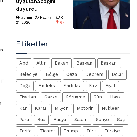
tı.
uygulanacağını
duyurdu
admin
Haziran
0
21, 2026
67
Etiketler
en
Abd
Altın
Bakan
Başkan
Başkanı
Belediye
Bölge
Ceza
Deprem
Dolar
i”
Doğu
Endeks
Endeksi
Faiz
Fiyat
Fiyatları
Gazze
Görüşme
Gün
Hava
n
Kar
Karar
Milyon
Motorin
Nükleer
Parti
Rus
Rusya
Saldırı
Suriye
Suç
Tarife
Ticaret
Trump
Türk
Türkiye