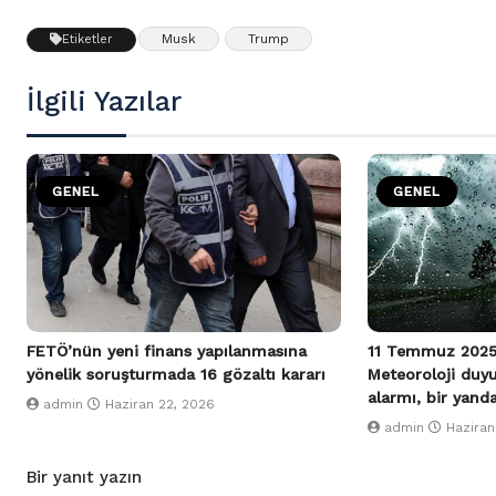
Musk
Trump
Etiketler
İlgili Yazılar
GENEL
GENEL
FETÖ’nün yeni finans yapılanmasına
11 Temmuz 2025
yönelik soruşturmada 16 gözaltı kararı
Meteoroloji duy
alarmı, bir yand
admin
Haziran 22, 2026
admin
Haziran
Bir yanıt yazın