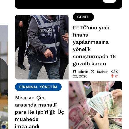
GENEL
FETÖ’nün yeni
finans
yapılanmasına
yönelik
soruşturmada 16
gözaltı kararı
admin
Haziran
0
22, 2026
61
FINANSAL YÖNETIM
Mısır ve Çin
arasında mahallî
para ile işbirliği: Üç
muahede
imzalandı