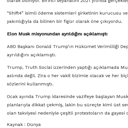
olarak biliniyor. Birinci seyahatini 2021 yılında gerçek
“Shift4” isimli ödeme sistemleri şirketinin kurucusu v
yakınlığıyla da bilinen bir figür olarak öne çıkıyordu.
Elon Musk misyonundan ayrıldığını açıklamıştı
ABD Başkanı Donald Trump’ın Hükümet Verimliliği Dep
ayrıldığını açıklamıştı.
Trump, Truth Social üzerinden yaptığı açıklamada Mus
aslında değil. Zira o her vakit bizimle olacak ve her 
sözlerini kullanmıştı.
Ocak ayında Trump idaresinde vazifeye başlayan Musk
planlarıyla dikkat çekmiş, lakin bu süreçte kimi üst sev
olan takviyesi nedeniyle çeşitli protestoların da gayesi
Kaynak : Dünya