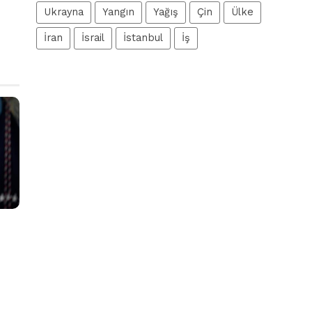
Ukrayna
Yangın
Yağış
Çin
Ülke
İran
İsrail
İstanbul
İş