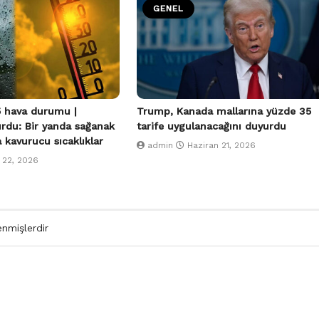
GENEL
 hava durumu |
Trump, Kanada mallarına yüzde 35
urdu: Bir yanda sağanak
tarife uygulanacağını duyurdu
a kavurucu sıcaklıklar
admin
Haziran 21, 2026
 22, 2026
enmişlerdir