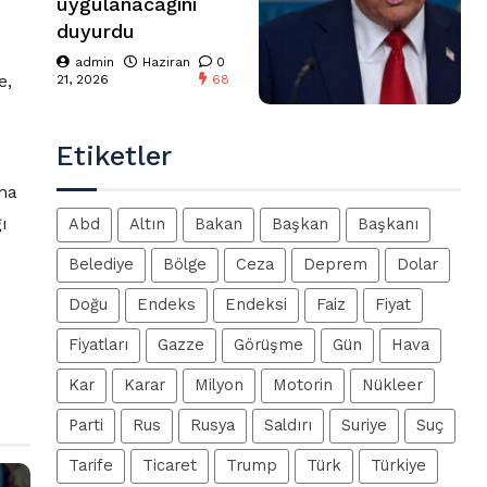
uygulanacağını
duyurdu
admin
Haziran
0
e,
21, 2026
68
Etiketler
ına
ı
Abd
Altın
Bakan
Başkan
Başkanı
Belediye
Bölge
Ceza
Deprem
Dolar
Doğu
Endeks
Endeksi
Faiz
Fiyat
Fiyatları
Gazze
Görüşme
Gün
Hava
Kar
Karar
Milyon
Motorin
Nükleer
Parti
Rus
Rusya
Saldırı
Suriye
Suç
Tarife
Ticaret
Trump
Türk
Türkiye