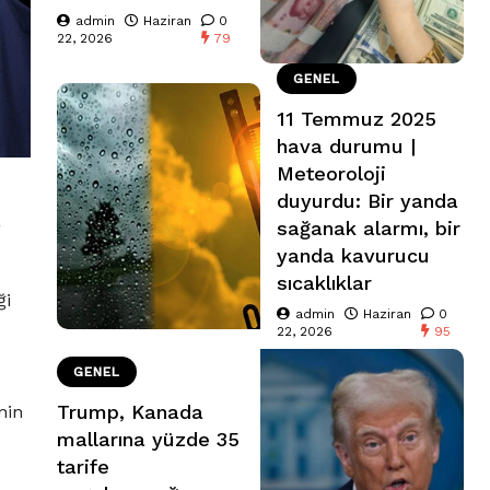
admin
Haziran
0
22, 2026
79
GENEL
11 Temmuz 2025
hava durumu |
Meteoroloji
duyurdu: Bir yanda
a
sağanak alarmı, bir
yanda kavurucu
sıcaklıklar
ği
admin
Haziran
0
22, 2026
95
GENEL
Trump, Kanada
nin
mallarına yüzde 35
tarife