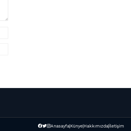
Anasayfa
|
Künye
|
Hakkımızda
|
İletişim