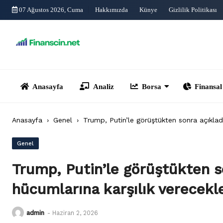
Skip
07 Ağustos 2026, Cuma
Hakkımızda
Künye
Gizlilik Politikası
to
content
Anasayfa
Analiz
Borsa
Finansal Yönet
Anasayfa
›
Genel
›
Trump, Putin’le görüştükten sonra açıkladı
Genel
Trump, Putin’le görüştükten s
hücumlarına karşılık verecekl
admin
-
Haziran 2, 2026