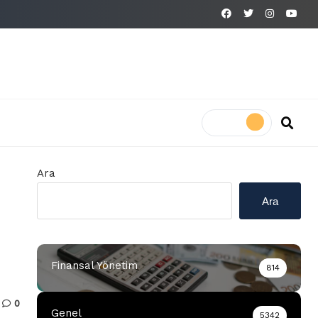
Ara
Ara
Finansal Yönetim
814
0
Genel
5342