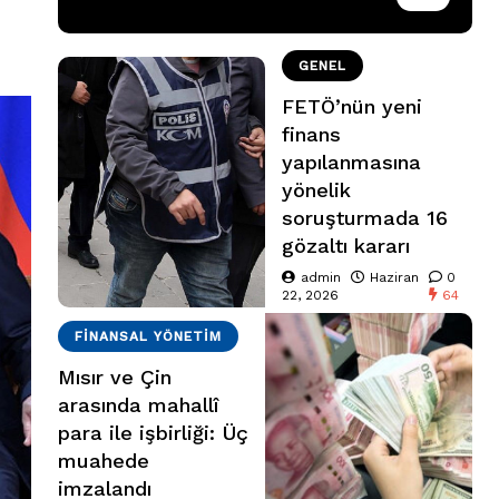
GENEL
FETÖ’nün yeni
finans
yapılanmasına
yönelik
soruşturmada 16
gözaltı kararı
admin
Haziran
0
22, 2026
64
FINANSAL YÖNETIM
Mısır ve Çin
arasında mahallî
para ile işbirliği: Üç
muahede
imzalandı