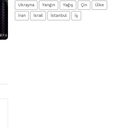
Ukrayna
Yangın
Yağış
Çin
Ülke
İran
İsrail
İstanbul
İş