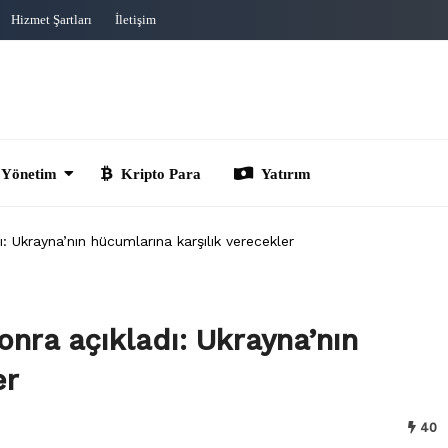
Hizmet Şartları
İletişim
im
Kripto Para
Yatırım
: Ukrayna’nın hücumlarına karşılık verecekler
onra açıkladı: Ukrayna’nın
er
40