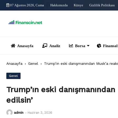
Skip
07 Ağustos 2026, Cuma
Hakkımızda
Künye
Gizlilik Politikası
to
content
Anasayfa
Analiz
Borsa
Finansal Yönet
Anasayfa
›
Genel
›
Trump’ın eski danışmanından Musk’a reaksiyo
Genel
Trump’ın eski danışmanından M
edilsin’
admin
-
Haziran 3, 2026