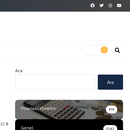
Ara
Ara
Finansal Yönetim
814
0
Genel
5342