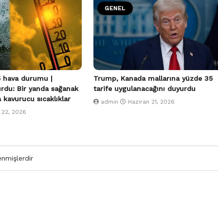
GENEL
 hava durumu |
Trump, Kanada mallarına yüzde 35
urdu: Bir yanda sağanak
tarife uygulanacağını duyurdu
a kavurucu sıcaklıklar
admin
Haziran 21, 2026
 22, 2026
enmişlerdir