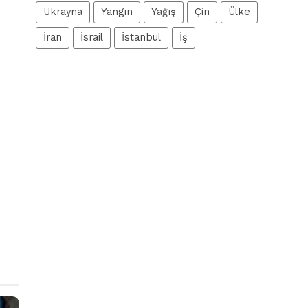
Ukrayna
Yangın
Yağış
Çin
Ülke
İran
İsrail
İstanbul
İş