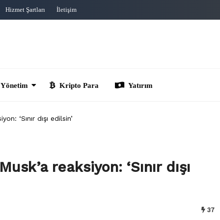
Hizmet Şartları
İletişim
im
Kripto Para
Yatırım
n: ‘Sınır dışı edilsin’
usk’a reaksiyon: ‘Sınır dışı
37