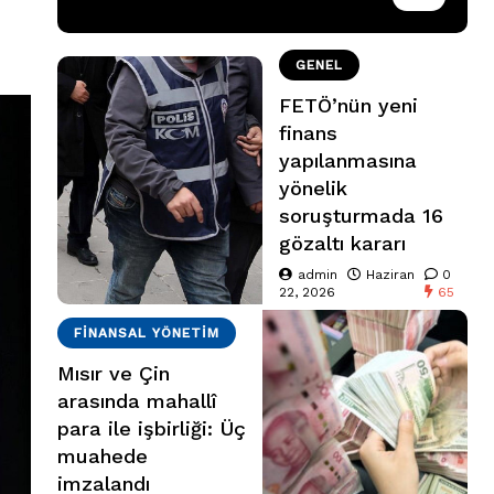
GENEL
FETÖ’nün yeni
finans
yapılanmasına
yönelik
soruşturmada 16
gözaltı kararı
admin
Haziran
0
22, 2026
65
FINANSAL YÖNETIM
Mısır ve Çin
arasında mahallî
para ile işbirliği: Üç
muahede
imzalandı