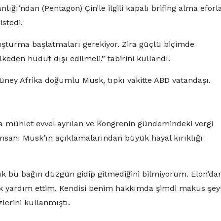
’ndan (Pentagon) Çin’le ilgili kapalı brifing alma eforla
istedi.
şturma başlatmaları gerekiyor. Zira güçlü biçimde
keden hudut dışı edilmeli.” tabirini kullandı.
Güney Afrika doğumlu Musk, tıpkı vakitte ABD vatandaşı.
a mühlet evvel ayrılan ve Kongrenin gündemindeki vergi
ş insanı Musk’ın açıklamalarından büyük hayal kırıklığı
tık bu bağın düzgün gidip gitmediğini bilmiyorum. Elon’da
ok yardım ettim. Kendisi benim hakkımda şimdi makus şey
lerini kullanmıştı.