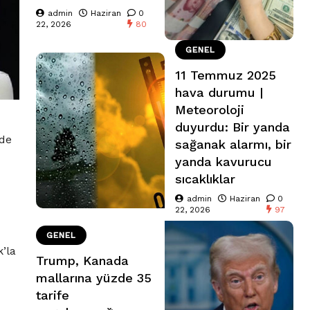
admin
Haziran
0
22, 2026
80
GENEL
11 Temmuz 2025
hava durumu |
Meteoroloji
duyurdu: Bir yanda
nde
sağanak alarmı, bir
yanda kavurucu
sıcaklıklar
admin
Haziran
0
22, 2026
97
GENEL
’la
Trump, Kanada
mallarına yüzde 35
tarife