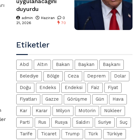
uygulanacağını
rı
duyurdu
admin
Haziran
0
21, 2026
70
Etiketler
Abd
Altın
Bakan
Başkan
Başkanı
Belediye
Bölge
Ceza
Deprem
Dolar
Doğu
Endeks
Endeksi
Faiz
Fiyat
Fiyatları
Gazze
Görüşme
Gün
Hava
n
Kar
Karar
Milyon
Motorin
Nükleer
ler
Parti
Rus
Rusya
Saldırı
Suriye
Suç
Tarife
Ticaret
Trump
Türk
Türkiye