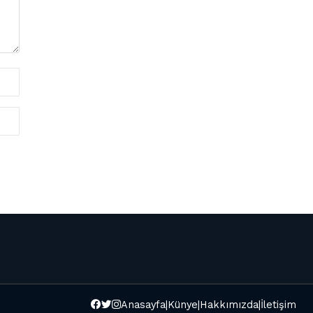
Anasayfa
|
Künye
|
Hakkımızda
|
İletişim