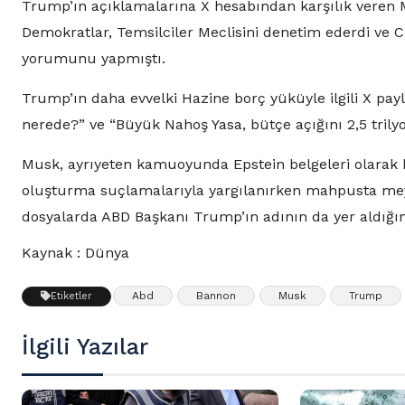
Trump’ın açıklamalarına X hesabından karşılık veren
Demokratlar, Temsilciler Meclisini denetim ederdi ve 
yorumunu yapmıştı.
Trump’ın daha evvelki Hazine borç yüküyle ilgili X pa
nerede?” ve “Büyük Nahoş Yasa, bütçe açığını 2,5 tril
Musk, ayrıyeten kamuoyunda Epstein belgeleri olarak bi
oluşturma suçlamalarıyla yargılanırken mahpusta meyy
dosyalarda ABD Başkanı Trump’ın adının da yer aldığını
Kaynak : Dünya
Abd
Bannon
Musk
Trump
Etiketler
İlgili Yazılar