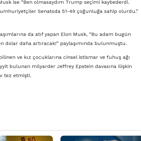
 Musk ise “Ben olmasaydım Trump seçimi kaybederdi.
Cumhuriyetçiler Senatoda 51-49 çoğunluğa sahip olurdu.”
ylaşımlarına da atıf yapan Elon Musk, “Bu adam bugün
yon dolar daha artıracak!” paylaşımında bulunmuştu.
linen ve kız çocuklarına cinsel istismar ve fuhuş ağı
it bulunan milyarder Jeffrey Epstein davasına ilişkin
 tez etmişti.