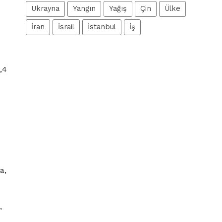
Ukrayna
Yangın
Yağış
Çin
Ülke
İran
İsrail
İstanbul
İş
,4
a,
,