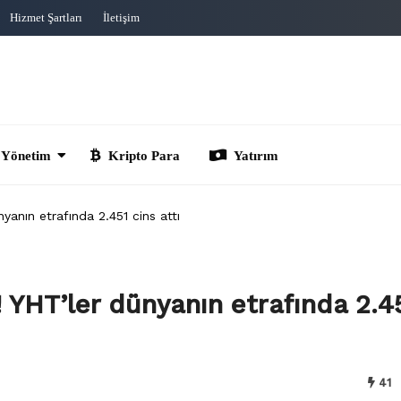
Hizmet Şartları
İletişim
im
Kripto Para
Yatırım
yanın etrafında 2.451 cins attı
! YHT’ler dünyanın etrafında 2.4
41