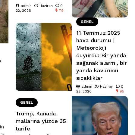
admin
Haziran
0
22, 2026
79
GENEL
11 Temmuz 2025
hava durumu |
Meteoroloji
duyurdu: Bir yanda
a
sağanak alarmı, bir
yanda kavurucu
sıcaklıklar
admin
Haziran
0
22, 2026
95
GENEL
Trump, Kanada
mallarına yüzde 35
in
tarife