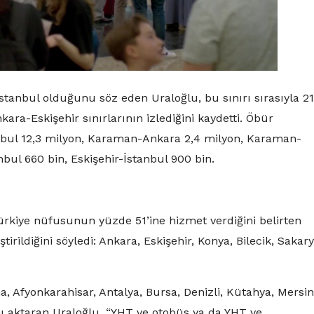
stanbul olduğunu söz eden Uraloğlu, bu sınırı sırasıyla 21
ra-Eskişehir sınırlarının izlediğini kaydetti. Öbür
tanbul 12,3 milyon, Karaman-Ankara 2,4 milyon, Karaman-
nbul 660 bin, Eskişehir-İstanbul 900 bin.
e Türkiye nüfusunun yüzde 51’ine hizmet verdiğini belirten
irildiğini söyledi: Ankara, Eskişehir, Konya, Bilecik, Sakary
, Afyonkarahisar, Antalya, Bursa, Denizli, Kütahya, Mersin
ı aktaran Uraloğlu, “YHT ve otobüs ya da YHT ve