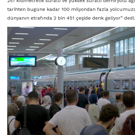
251 kilometrelik süratli ve yüksek süratli demiryolu ağ
tarihten bugüne kadar 100 milyondan fazla yolcumuza hi
dünyanın etrafında 2 bin 451 çeşide denk geliyor” dedi