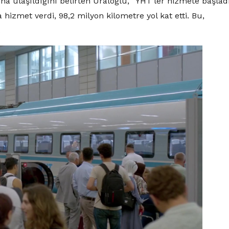
ına ulaşıldığını belirten Uraloğlu, “YHT’ler hizmete başlad
zmet verdi, 98,2 milyon kilometre yol kat etti. Bu,
.