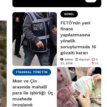
GENEL
FETÖ’nün yeni
finans
yapılanmasına
yönelik
soruşturmada 16
gözaltı kararı
admin
Haziran
0
22, 2026
64
FINANSAL YÖNETIM
Mısır ve Çin
arasında mahallî
para ile işbirliği: Üç
muahede
imzalandı