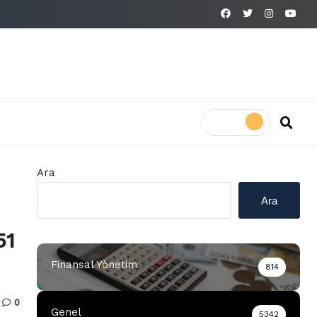
Ara
Ara
51
Finansal Yönetim
814
0
Genel
5342