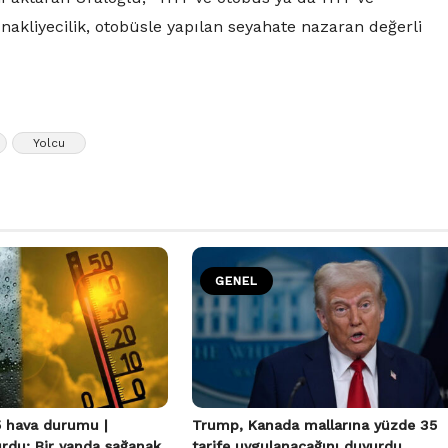
nakliyecilik, otobüsle yapılan seyahate nazaran değerli
Yolcu
GENEL
 hava durumu |
Trump, Kanada mallarına yüzde 35
urdu: Bir yanda sağanak
tarife uygulanacağını duyurdu