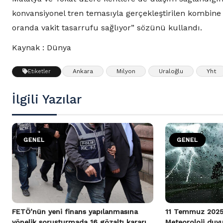
konvansiyonel tren temasıyla gerçekleştirilen kombine 
oranda vakit tasarrufu sağlıyor” sözünü kullandı.
Kaynak : Dünya
Ankara
Milyon
Uraloğlu
Yht
Etiketler
İlgili Yazılar
GENEL
GENEL
FETÖ’nün yeni finans yapılanmasına
11 Temmuz 2025
yönelik soruşturmada 16 gözaltı kararı
Meteoroloji duy