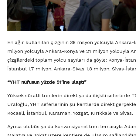
En ağır kullanılan çizginin 38 milyon yolcuyla Ankara-İ
milyon yolcuyla Ankara-Konya ve 21 milyon yolcuyla Anka
çizgilerdeki toplam yolcu sayıları da şöyle: Konya-İs
İstanbul 1,7 milyon, Ankara-Sivas 1,8 milyon, Sivas-İsta
“YHT nüfusun yüzde 51’ine ulaştı”
Yüksek süratli trenlerin direkt ya da ilişkili seferlerl
Uraloğlu, YHT seferlerinin şu kentlerde direkt gerçekleşt
Kocaeli, İstanbul, Karaman, Yozgat, Kırıkkale ve Sivas.
Ayrıca otobüs ya da konvansiyonel tren temasıyla Adana
Malatya ve Tokat üzere kentlere de ulaşım sağlandığın