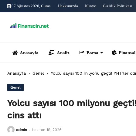
Skip
07 Ağustos 2026, Cuma
Hakkımızda
Künye
Gizlilik Politikası
to
content
Anasayfa
Analiz
Borsa
Finansal Yönet
Anasayfa
›
Genel
›
Yolcu sayısı 100 milyonu geçti! YHT’ler dün
Genel
Yolcu sayısı 100 milyonu geçti
cins attı
admin
-
Haziran 18, 2026